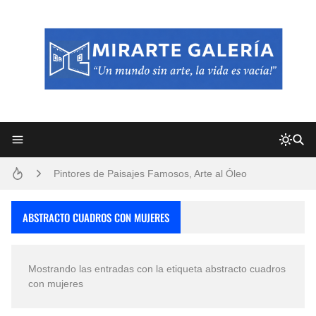
Frutas y Flores Para Colorear Imágenes
Pintores de Paisajes Famosos, Arte al Óleo
Dibujos para Colorear, una Actividad Divertida para Niños y Niñas
ABSTRACTO CUADROS CON MUJERES
Dibujos Fáciles Para Pintar con Acrílico (Minimalismo Artístico)
Mostrando las entradas con la etiqueta
abstracto cuadros
Convocatoria exposición itinerante "SEMILLAS DE ARMONÍA 2025"
con mujeres
San Valentín Dibujos a Lápiz del 14 de Febrero