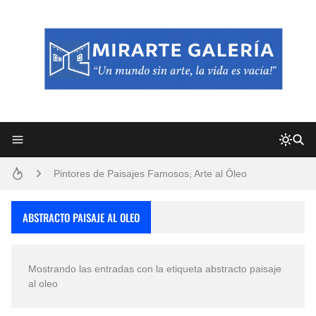
Frutas y Flores Para Colorear Imágenes
Pintores de Paisajes Famosos, Arte al Óleo
Dibujos para Colorear, una Actividad Divertida para Niños y Niñas
ABSTRACTO PAISAJE AL OLEO
Dibujos Fáciles Para Pintar con Acrílico (Minimalismo Artístico)
Mostrando las entradas con la etiqueta
abstracto paisaje
Convocatoria exposición itinerante "SEMILLAS DE ARMONÍA 2025"
al oleo
San Valentín Dibujos a Lápiz del 14 de Febrero