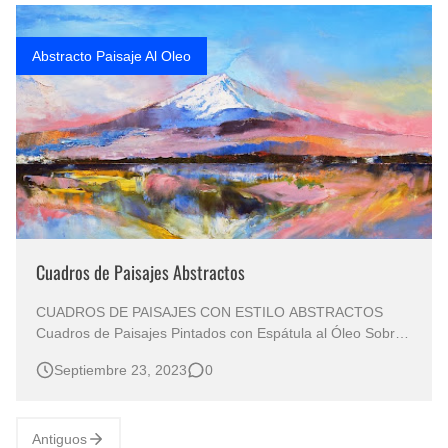
Rostros Bellos, La Perfección del Dibujo A Lápiz, Biryulina Vita
Abstracto Paisaje Al Oleo
Fotos Artísticas de las Actrices de Hollywood Más Bellas del Mundo
Que significan los cuadros de negras africanas?
El mundo del arte en pintura surrealista
Cuadros de Paisajes Abstractos
CUADROS DE PAISAJES CON ESTILO ABSTRACTOS
Cuadros de Paisajes Pintados con Espátula al Óleo Sobre
Lienzo La Abstracción de Michael Creese Pintor Norte-
Septiembre 23, 2023
0
Americano CUADROS DE PAISAJES ABSTACTOS
MODERNOS Cuadros Abstractos al Óleo de Paisajes
Pintores que pintan con espátula Galería …
Antiguos