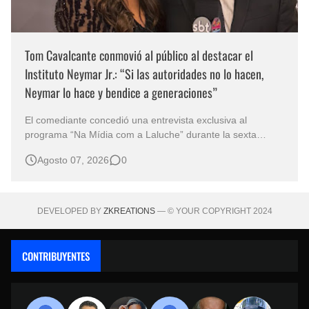
Tom Cavalcante conmovió al público al destacar el
Instituto Neymar Jr.: “Si las autoridades no lo hacen,
Neymar lo hace y bendice a generaciones”
El comediante concedió una entrevista exclusiva al
programa “Na Mídia com a Laluche” durante la sexta
edición de la Subasta del Instituto Neymar Jr., uno de los
Agosto 07, 2026
0
eventos benéficos más importantes de Brasil. En medio del
glamour de la sexta edición de la Subasta del Instituto
Neymar Jr., considerad…
DEVELOPED BY
ZKREATIONS
— © YOUR COPYRIGHT 2024
CONTRIBUYENTES