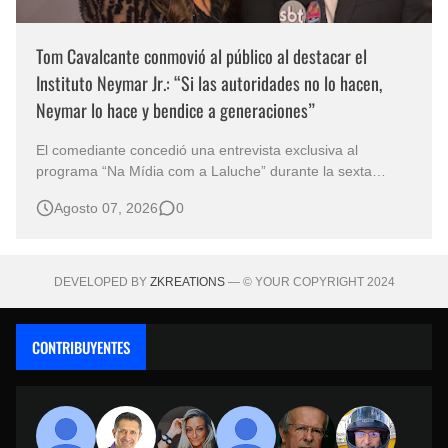
Tom Cavalcante conmovió al público al destacar el
Instituto Neymar Jr.: “Si las autoridades no lo hacen,
Neymar lo hace y bendice a generaciones”
El comediante concedió una entrevista exclusiva al
programa “Na Mídia com a Laluche” durante la sexta
edición de la Subasta del Instituto Neymar Jr., uno de los
Agosto 07, 2026
0
eventos benéficos más importantes de Brasil. En medio del
glamour de la sexta edición de la Subasta del Instituto
Neymar Jr., considerad…
DEVELOPED BY
ZKREATIONS
— © YOUR COPYRIGHT 2024
CONTRIBUYENTES