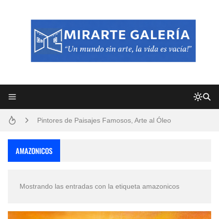
Frutas y Flores Para Colorear Imágenes
Pintores de Paisajes Famosos, Arte al Óleo
Dibujos para Colorear, una Actividad Divertida para Niños y Niñas
AMAZONICOS
Dibujos Fáciles Para Pintar con Acrílico (Minimalismo Artístico)
Mostrando las entradas con la etiqueta
amazonicos
Convocatoria exposición itinerante "SEMILLAS DE ARMONÍA 2025"
San Valentín Dibujos a Lápiz del 14 de Febrero