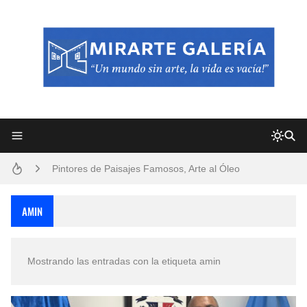
Frutas y Flores Para Colorear Imágenes
Pintores de Paisajes Famosos, Arte al Óleo
Dibujos para Colorear, una Actividad Divertida para Niños y Niñas
AMIN
Dibujos Fáciles Para Pintar con Acrílico (Minimalismo Artístico)
Mostrando las entradas con la etiqueta
amin
Convocatoria exposición itinerante "SEMILLAS DE ARMONÍA 2025"
San Valentín Dibujos a Lápiz del 14 de Febrero