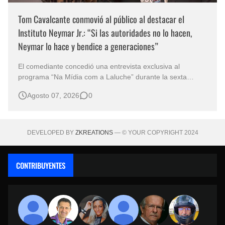
Tom Cavalcante conmovió al público al destacar el
Instituto Neymar Jr.: “Si las autoridades no lo hacen,
Neymar lo hace y bendice a generaciones”
El comediante concedió una entrevista exclusiva al
programa “Na Mídia com a Laluche” durante la sexta
edición de la Subasta del Instituto Neymar Jr., uno de los
Agosto 07, 2026
0
eventos benéficos más importantes de Brasil. En medio del
glamour de la sexta edición de la Subasta del Instituto
Neymar Jr., considerad…
DEVELOPED BY
ZKREATIONS
— © YOUR COPYRIGHT 2024
CONTRIBUYENTES