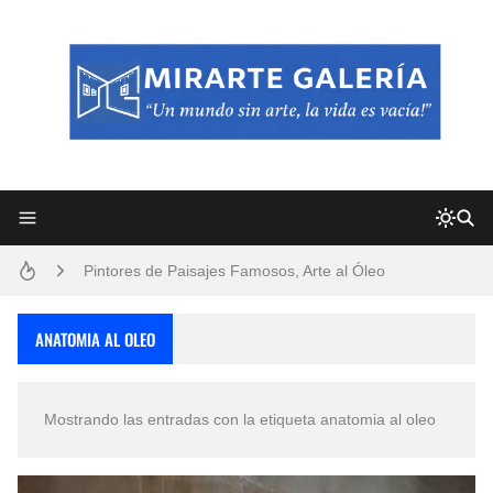
Frutas y Flores Para Colorear Imágenes
Pintores de Paisajes Famosos, Arte al Óleo
Dibujos para Colorear, una Actividad Divertida para Niños y Niñas
ANATOMIA AL OLEO
Dibujos Fáciles Para Pintar con Acrílico (Minimalismo Artístico)
Mostrando las entradas con la etiqueta
anatomia al oleo
Convocatoria exposición itinerante "SEMILLAS DE ARMONÍA 2025"
San Valentín Dibujos a Lápiz del 14 de Febrero