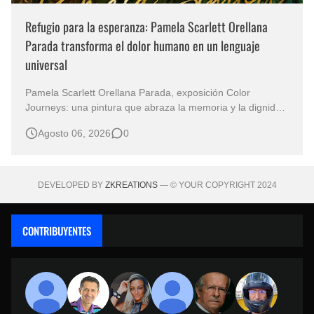
Refugio para la esperanza: Pamela Scarlett Orellana
Parada transforma el dolor humano en un lenguaje
universal
Pamela Scarlett Orellana Parada, exposición Color
Journeys: una pintura que abraza la memoria y la dignidad
La primera mirada basta para comprender que algunas
Agosto 06, 2026
0
obras no necesitan levantar la voz para permanecer en la
memoria. "Refuge in Your Mantle", de la artista Pamela
Scarlett Orella…
DEVELOPED BY
ZKREATIONS
— © YOUR COPYRIGHT 2024
CONTRIBUYENTES