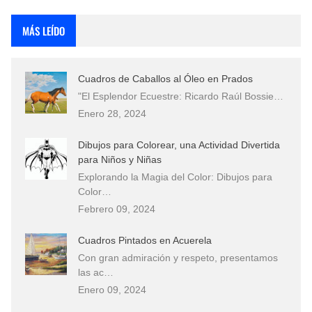
Rostros Bellos, La Perfección del Dibujo A Lápiz, Biryulina Vita
MÁS LEÍDO
Fotos Artísticas de las Actrices de Hollywood Más Bellas del Mundo
Cuadros de Caballos al Óleo en Prados
Que significan los cuadros de negras africanas?
"El Esplendor Ecuestre: Ricardo Raúl Bossie…
Enero 28, 2024
El mundo del arte en pintura surrealista
Dibujos para Colorear, una Actividad Divertida
para Niños y Niñas
Explorando la Magia del Color: Dibujos para
Color…
Febrero 09, 2024
Cuadros Pintados en Acuerela
Con gran admiración y respeto, presentamos
las ac…
Enero 09, 2024