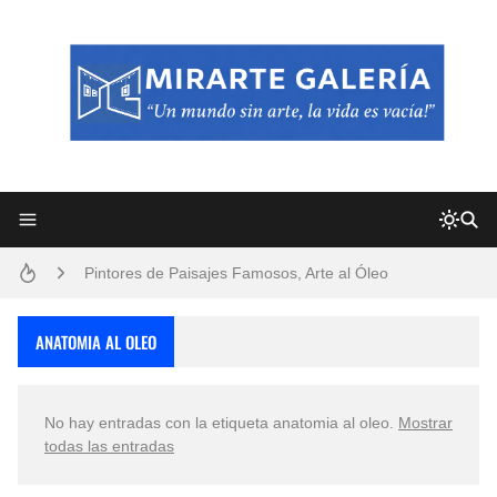
Frutas y Flores Para Colorear Imágenes
Pintores de Paisajes Famosos, Arte al Óleo
Dibujos para Colorear, una Actividad Divertida para Niños y Niñas
ANATOMIA AL OLEO
Dibujos Fáciles Para Pintar con Acrílico (Minimalismo Artístico)
No hay entradas con la etiqueta
anatomia al oleo
.
Mostrar
Convocatoria exposición itinerante "SEMILLAS DE ARMONÍA 2025"
todas las entradas
San Valentín Dibujos a Lápiz del 14 de Febrero