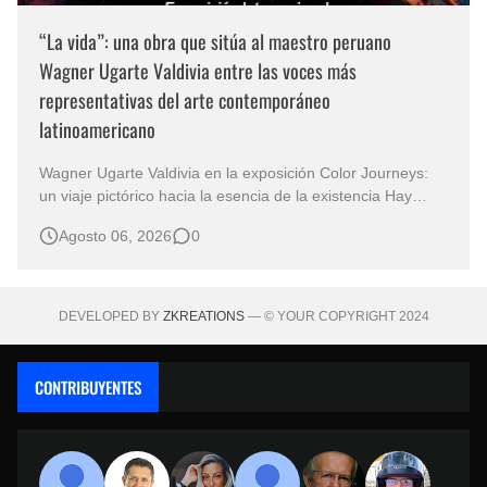
“La vida”: una obra que sitúa al maestro peruano
Wagner Ugarte Valdivia entre las voces más
representativas del arte contemporáneo
latinoamericano
Wagner Ugarte Valdivia en la exposición Color Journeys:
un viaje pictórico hacia la esencia de la existencia Hay
obras que no buscan describir el mundo, sino iluminar
Agosto 06, 2026
0
aquello que permanece oculto en la conciencia humana.
Esa es la primera sensación que despierta "La vida" , una
creación…
DEVELOPED BY
ZKREATIONS
— © YOUR COPYRIGHT 2024
CONTRIBUYENTES