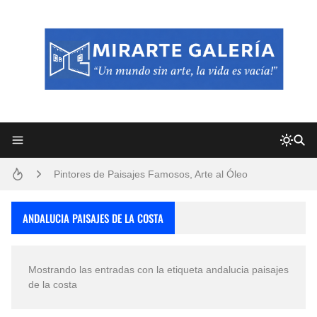
Frutas y Flores Para Colorear Imágenes
Pintores de Paisajes Famosos, Arte al Óleo
Dibujos para Colorear, una Actividad Divertida para Niños y Niñas
ANDALUCIA PAISAJES DE LA COSTA
Dibujos Fáciles Para Pintar con Acrílico (Minimalismo Artístico)
Mostrando las entradas con la etiqueta
andalucia paisajes
Convocatoria exposición itinerante "SEMILLAS DE ARMONÍA 2025"
de la costa
San Valentín Dibujos a Lápiz del 14 de Febrero