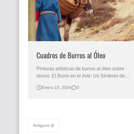
Que significan los cuadros de negras africana
El mundo del arte en pintura surrealista
Cuadros de Burros al Óleo
Pinturas artísticas de burros al óleo sobre
lienzo. El Burro en el Arte: Un Símbolo de
Fortaleza y Lealtad Cuadros de burros
Enero 15, 2024
0
pintados al óleo / El burro un animal de
trabajo pesado Burro cuadro al óleo Pinturas
artisticas de burros cuadros costumbristas
Serie paisajes con animales “Pais…
Antiguos