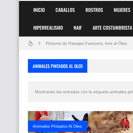
INICIO
CABALLOS
ROSTROS
MUJERES
HIPERREALISMO
NAIF
ARTE COSTUMBRISTA
Frutas y Flores Para Colorear Imágenes
Pintores de Paisajes Famosos, Arte al Óleo
Dibujos para Colorear, una Actividad Divertida
ANIMALES PINTADOS AL OLEO
Dibujos Fáciles Para Pintar con Acrílico (Minim
Convocatoria exposición itinerante "SEMILL
Mostrando las entradas con la etiqueta
animales pin
San Valentín Dibujos a Lápiz del 14 de Febrer
Rostros Bellos, La Perfección del Dibujo A Lápiz
Fotos Artísticas de las Actrices de Hollywood
Animales Pintados Al Oleo