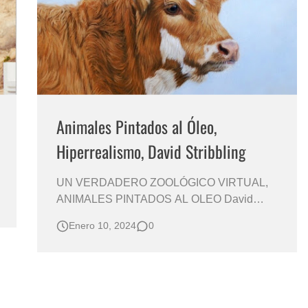
s?
Animales Pintados al Óleo,
Hiperrealismo, David Stribbling
UN VERDADERO ZOOLÓGICO VIRTUAL,
ANIMALES PINTADOS AL OLEO David
Stribbling (Pintor Hiperrealista Ingles) Pintura
Enero 10, 2024
0
Artística de Animales Peligrosos, Salvajes o
Domésticos TERNERO BECERRO VACA
SEMOVIENTE Arte Pinturas de Animales
Salvajes y Peligrosos Animales Pinturas
Hiperrealis…