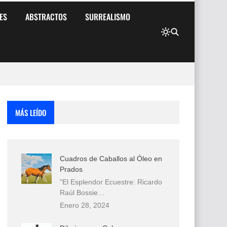
ES
ABSTRACTOS
SURREALISMO
MÁS LEÍDO
Cuadros de Caballos al Óleo en
Prados
"El Esplendor Ecuestre: Ricardo
Raúl Bossie…
Enero 28, 2024