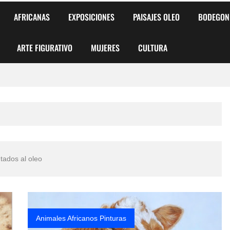
AFRICANAS
EXPOSICIONES
PAISAJES OLEO
BODEGON
ARTE FIGURATIVO
MUJERES
CULTURA
 para Niños y Niñas
alismo Artístico)
AS DE ARMONÍA 2025"
tados al oleo
o
, Biryulina Vita
 Más Bellas del Mundo
Animales Africanos Pinturas