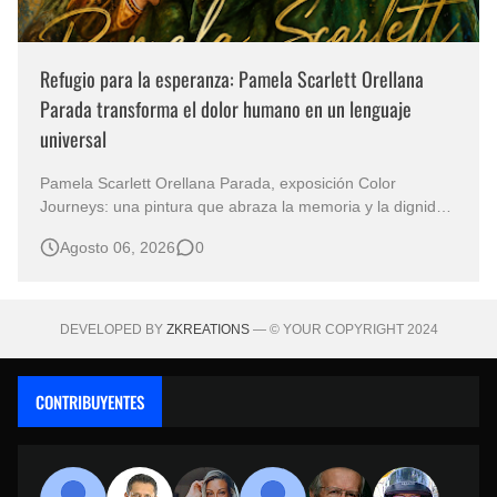
Refugio para la esperanza: Pamela Scarlett Orellana
Parada transforma el dolor humano en un lenguaje
universal
Pamela Scarlett Orellana Parada, exposición Color
Journeys: una pintura que abraza la memoria y la dignidad
La primera mirada basta para comprender que algunas
Agosto 06, 2026
0
obras no necesitan levantar la voz para permanecer en la
memoria. "Refuge in Your Mantle", de la artista Pamela
Scarlett Orella…
DEVELOPED BY
ZKREATIONS
— © YOUR COPYRIGHT 2024
CONTRIBUYENTES