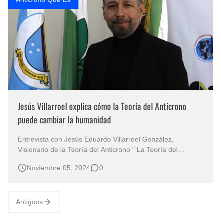
Jesús Villarroel explica cómo la Teoría del Anticrono
puede cambiar la humanidad
Entrevista con Jesús Eduardo Villarroel González,
Visionario de la Teoría del Anticrono " La Teoría del
Anticrono ", transformando el tiempo en un activo valioso
Noviembre 05, 2024
0
En un mundo donde la malversación del tiempo se ha
convertido en un reto apremiante, la Teoría del Anticrono
de Jesús Eduardo…
Antiguos