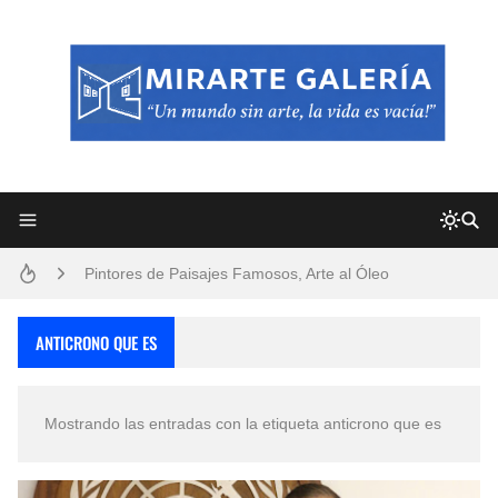
Frutas y Flores Para Colorear Imágenes
Pintores de Paisajes Famosos, Arte al Óleo
Dibujos para Colorear, una Actividad Divertida para Niños y Niñas
ANTICRONO QUE ES
Dibujos Fáciles Para Pintar con Acrílico (Minimalismo Artístico)
Mostrando las entradas con la etiqueta
anticrono que es
Convocatoria exposición itinerante "SEMILLAS DE ARMONÍA 2025"
San Valentín Dibujos a Lápiz del 14 de Febrero