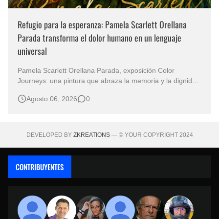
Refugio para la esperanza: Pamela Scarlett Orellana
Parada transforma el dolor humano en un lenguaje
universal
Pamela Scarlett Orellana Parada, exposición Color
Journeys: una pintura que abraza la memoria y la dignidad
La primera mirada basta para comprender que algunas
Agosto 06, 2026
0
obras no necesitan levantar la voz para permanecer en la
memoria. "Refuge in Your Mantle", de la artista Pamela
Scarlett Orella…
DEVELOPED BY
ZKREATIONS
— © YOUR COPYRIGHT 2024
CONTRIBUYENTES