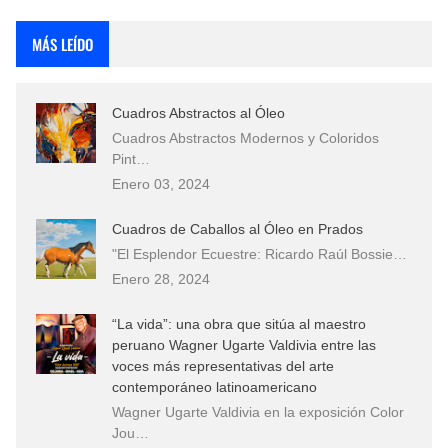
Rostros Bellos, La Perfección del Dibujo A Lápiz, Biryulina Vita
MÁS LEÍDO
Fotos Artísticas de las Actrices de Hollywood Más Bellas del Mundo
Cuadros Abstractos al Óleo
Que significan los cuadros de negras africanas?
Cuadros Abstractos Modernos y Coloridos
Pint…
El mundo del arte en pintura surrealista
Enero 03, 2024
Cuadros de Caballos al Óleo en Prados
"El Esplendor Ecuestre: Ricardo Raúl Bossie…
Enero 28, 2024
“La vida”: una obra que sitúa al maestro
peruano Wagner Ugarte Valdivia entre las
voces más representativas del arte
contemporáneo latinoamericano
Wagner Ugarte Valdivia en la exposición Color
Jou…