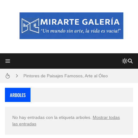
Frutas y Flores Para Colorear Imágenes
Pintores de Paisajes Famosos, Arte al Óleo
Dibujos para Colorear, una Actividad Divertida para Niños y Niñas
ARBOLES
Dibujos Fáciles Para Pintar con Acrílico (Minimalismo Artístico)
No hay entradas con la etiqueta
arboles
.
Mostrar todas
Convocatoria exposición itinerante "SEMILLAS DE ARMONÍA 2025"
las entradas
San Valentín Dibujos a Lápiz del 14 de Febrero