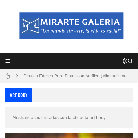
Frutas y Flores Para Colorear Imágenes
Pintores de Paisajes Famosos, Arte al Óleo
Dibujos para Colorear, una Actividad Divertida para Niños y Niñas
Dibujos Fáciles Para Pintar con Acrílico (Minimalismo Artístico)
Convocatoria exposición itinerante "SEMILLAS DE ARMONÍA 2025"
ART BODY
San Valentín Dibujos a Lápiz del 14 de Febrero
Mostrando las entradas con la etiqueta
art body
Rostros Bellos, La Perfección del Dibujo A Lápiz, Biryulina Vita
Fotos Artísticas de las Actrices de Hollywood Más Bellas del Mundo