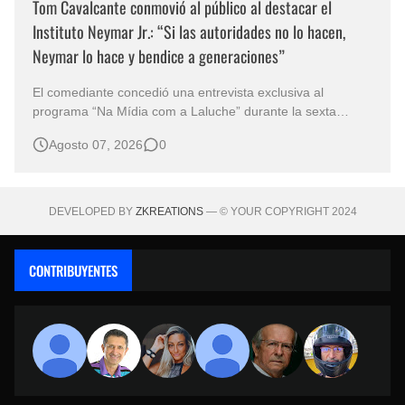
Tom Cavalcante conmovió al público al destacar el
Instituto Neymar Jr.: “Si las autoridades no lo hacen,
Neymar lo hace y bendice a generaciones”
El comediante concedió una entrevista exclusiva al
programa “Na Mídia com a Laluche” durante la sexta
edición de la Subasta del Instituto Neymar Jr., uno de los
Agosto 07, 2026
0
eventos benéficos más importantes de Brasil. En medio del
glamour de la sexta edición de la Subasta del Instituto
Neymar Jr., considerad…
DEVELOPED BY
ZKREATIONS
— © YOUR COPYRIGHT 2024
CONTRIBUYENTES