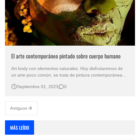
El arte contemporáneo pintado sobre cuerpo humano
Art body con elementos naturales. Hoy disfrutaremos de
un arte poco común, se trata de pintura contemporánea
realizada sobre la piel del cuerpo humano , este arte es
Septiembre 01, 2023
0
muy llamativo, por sus colores y materiales utilizados en la
obra. Pigmentos coloridos sobre el cuerpo humano
Artísticas pintura…
Antiguos
MÁS LEÍDO