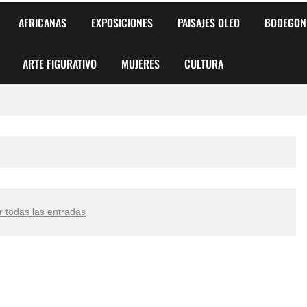
AFRICANAS
EXPOSICIONES
PAISAJES OLEO
BODEGON
ARTE FIGURATIVO
MUJERES
CULTURA
 para Niños y Niñas
alismo Artístico)
AS DE ARMONÍA 2025"
r todas las entradas
o
, Biryulina Vita
 Más Bellas del Mundo