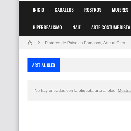
INICIO
CABALLOS
ROSTROS
MUJERES
HIPERREALISMO
NAIF
ARTE COSTUMBRISTA
Frutas y Flores Para Colorear Imágenes
Pintores de Paisajes Famosos, Arte al Óleo
Dibujos para Colorear, una Actividad Divertida
ARTE AL OLEO
Dibujos Fáciles Para Pintar con Acrílico (Minim
Convocatoria exposición itinerante "SEMILL
No hay entradas con la etiqueta
arte al oleo
.
Mostra
San Valentín Dibujos a Lápiz del 14 de Febrer
Rostros Bellos, La Perfección del Dibujo A Lápiz
Fotos Artísticas de las Actrices de Hollywood