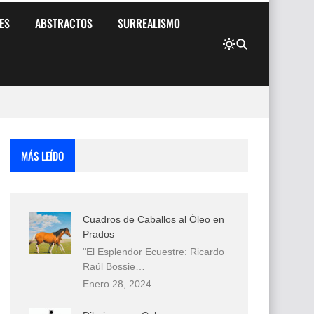
ES
ABSTRACTOS
SURREALISMO
MÁS LEÍDO
Cuadros de Caballos al Óleo en
Prados
"El Esplendor Ecuestre: Ricardo
Raúl Bossie…
Enero 28, 2024