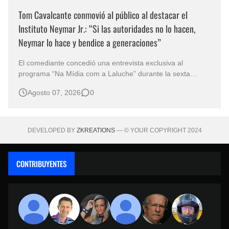
Tom Cavalcante conmovió al público al destacar el
Instituto Neymar Jr.: “Si las autoridades no lo hacen,
Neymar lo hace y bendice a generaciones”
El comediante concedió una entrevista exclusiva al
programa “Na Mídia com a Laluche” durante la sexta
edición de la Subasta del Instituto Neymar Jr., uno de los
Agosto 07, 2026
0
eventos benéficos más importantes de Brasil. En medio del
glamour de la sexta edición de la Subasta del Instituto
Neymar Jr., considerad…
DEVELOPED BY
ZKREATIONS
— © YOUR COPYRIGHT 2024
CONTRIBUYENTES