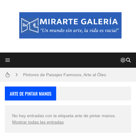
Frutas y Flores Para Colorear Imágenes
Pintores de Paisajes Famosos, Arte al Óleo
Dibujos para Colorear, una Actividad Divertida para Niños y Niñas
ARTE DE PINTAR MANOS
Dibujos Fáciles Para Pintar con Acrílico (Minimalismo Artístico)
No hay entradas con la etiqueta
arte de pintar manos
.
Convocatoria exposición itinerante "SEMILLAS DE ARMONÍA 2025"
Mostrar todas las entradas
San Valentín Dibujos a Lápiz del 14 de Febrero