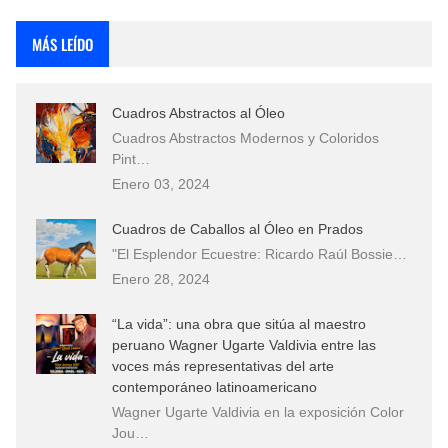
Rostros Bellos, La Perfección del Dibujo A Lápiz, Biryulina Vita
MÁS LEÍDO
Fotos Artísticas de las Actrices de Hollywood Más Bellas del Mundo
Cuadros Abstractos al Óleo
Que significan los cuadros de negras africanas?
Cuadros Abstractos Modernos y Coloridos
Pint…
El mundo del arte en pintura surrealista
Enero 03, 2024
Cuadros de Caballos al Óleo en Prados
"El Esplendor Ecuestre: Ricardo Raúl Bossie…
Enero 28, 2024
“La vida”: una obra que sitúa al maestro
peruano Wagner Ugarte Valdivia entre las
voces más representativas del arte
contemporáneo latinoamericano
Wagner Ugarte Valdivia en la exposición Color
Jou…