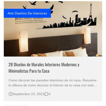
Rostros Bellos, La Perfección del Dibujo A Lápiz, Biryulina Vita
Arte Diseños De Interiores
Fotos Artísticas de las Actrices de Hollywood Más Bellas del Mundo
Que significan los cuadros de negras africanas?
El mundo del arte en pintura surrealista
28 Diseños de Murales Interiores Modernos y
Minimalistas Para tu Casa
Como decorar las paredes interiores de mi casa. Resuelve
tu dilema de como decorar el interior de tu casa con estos
maravillosos 28 diseños de murales minimalistas y
Septiembre 23, 2023
0
modernos. Diseños de murales interiores modernos y
minimalistas para tu casa Diseños de pinturas decorativas
para muros o pare…