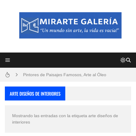
Frutas y Flores Para Colorear Imágenes
Pintores de Paisajes Famosos, Arte al Óleo
Dibujos para Colorear, una Actividad Divertida para Niños y Niñas
ARTE DISEÑOS DE INTERIORES
Dibujos Fáciles Para Pintar con Acrílico (Minimalismo Artístico)
Mostrando las entradas con la etiqueta
arte diseños de
Convocatoria exposición itinerante "SEMILLAS DE ARMONÍA 2025"
interiores
San Valentín Dibujos a Lápiz del 14 de Febrero