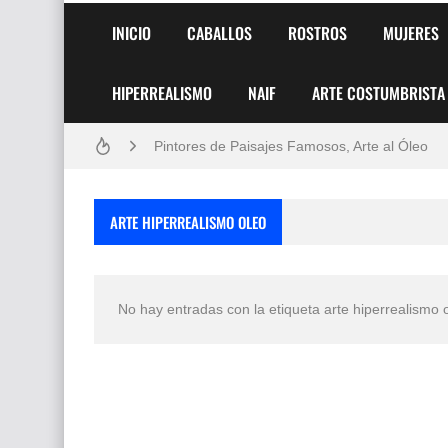
INICIO
CABALLOS
ROSTROS
MUJERES
HIPERREALISMO
NAIF
ARTE COSTUMBRISTA
Frutas y Flores Para Colorear Imágenes
Pintores de Paisajes Famosos, Arte al Óleo
Dibujos para Colorear, una Actividad Divertida
ARTE HIPERREALISMO OLEO
Dibujos Fáciles Para Pintar con Acrílico (Minim
Convocatoria exposición itinerante "SEMILL
No hay entradas con la etiqueta
arte hiperrealismo 
San Valentín Dibujos a Lápiz del 14 de Febrer
Rostros Bellos, La Perfección del Dibujo A Lápiz
Fotos Artísticas de las Actrices de Hollywood