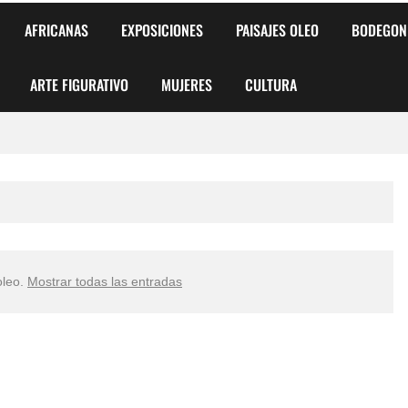
AFRICANAS
EXPOSICIONES
PAISAJES OLEO
BODEGON
ARTE FIGURATIVO
MUJERES
CULTURA
 para Niños y Niñas
alismo Artístico)
AS DE ARMONÍA 2025"
oleo
.
Mostrar todas las entradas
o
, Biryulina Vita
 Más Bellas del Mundo