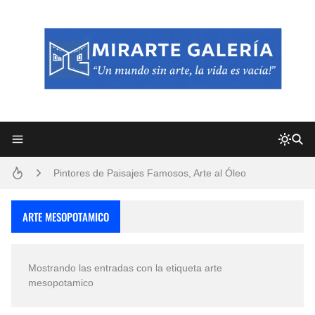
Frutas y Flores Para Colorear Imágenes
Pintores de Paisajes Famosos, Arte al Óleo
Dibujos para Colorear, una Actividad Divertida para Niños y Niñas
ARTE MESOPOTAMICO
Dibujos Fáciles Para Pintar con Acrílico (Minimalismo Artístico)
Mostrando las entradas con la etiqueta
arte
Convocatoria exposición itinerante "SEMILLAS DE ARMONÍA 2025"
mesopotamico
San Valentín Dibujos a Lápiz del 14 de Febrero