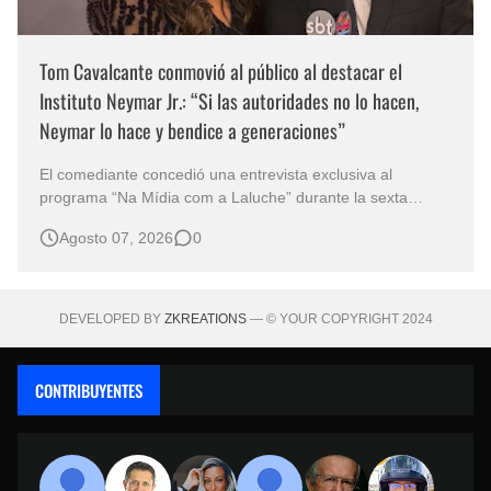
Tom Cavalcante conmovió al público al destacar el
Instituto Neymar Jr.: “Si las autoridades no lo hacen,
Neymar lo hace y bendice a generaciones”
El comediante concedió una entrevista exclusiva al
programa “Na Mídia com a Laluche” durante la sexta
edición de la Subasta del Instituto Neymar Jr., uno de los
Agosto 07, 2026
0
eventos benéficos más importantes de Brasil. En medio del
glamour de la sexta edición de la Subasta del Instituto
Neymar Jr., considerad…
DEVELOPED BY
ZKREATIONS
— © YOUR COPYRIGHT 2024
CONTRIBUYENTES