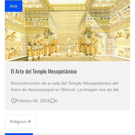
Arte
El Arte del Templo Mesopotámico
Reconstrucción de la sala del Templo Mesopotámico del
trono de Assurnazirpal en Nimrud. La imagen nos da idea
del aspecto que ofrecían los relieves cuando estaban
Febrero 06, 2024
0
pintados. El Templo Mesopotámico era una construcción
característica de la cultura mesopotámica, estrechamente
relacionada con los zigur…
Antiguos