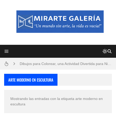
Frutas y Flores Para Colorear Imágenes
Pintores de Paisajes Famosos, Arte al Óleo
Dibujos para Colorear, una Actividad Divertida para Niños y Niñas
Dibujos Fáciles Para Pintar con Acrílico (Minimalismo Artístico)
ARTE MODERNO EN ESCULTURA
Convocatoria exposición itinerante "SEMILLAS DE ARMONÍA 2025"
Mostrando las entradas con la etiqueta
arte moderno en
San Valentín Dibujos a Lápiz del 14 de Febrero
escultura
Rostros Bellos, La Perfección del Dibujo A Lápiz, Biryulina Vita