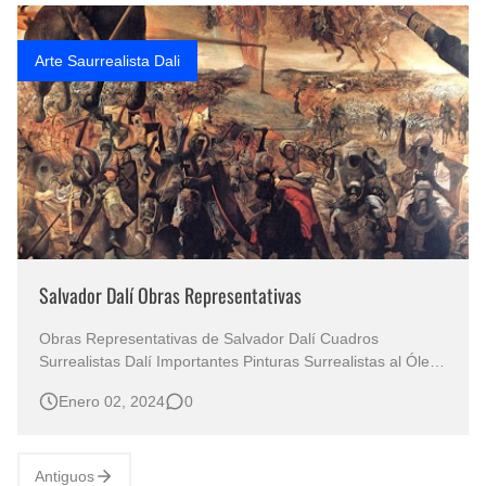
Rostros Bellos, La Perfección del Dibujo A Lápiz, Biryulina Vita
Arte Saurrealista Dali
Fotos Artísticas de las Actrices de Hollywood Más Bellas del Mundo
Que significan los cuadros de negras africanas?
El mundo del arte en pintura surrealista
Salvador Dalí Obras Representativas
Obras Representativas de Salvador Dalí Cuadros
Surrealistas Dalí Importantes Pinturas Surrealistas al Óleo
Imágenes cuadros de Dalí Imágenes - Pintura Española -
Enero 02, 2024
0
Pintura al Óleo Surrealista CUADROS ARTE
SURREALISTAS / PINTURAS ARTE SURREALISTA /
SALVADOR DALI Cuadros al Óleo Surrealis…
Antiguos