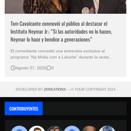
Tom Cavalcante conmovió al público al destacar el
Instituto Neymar Jr.: “Si las autoridades no lo hacen,
Neymar lo hace y bendice a generaciones”
El comediante concedió una entrevista exclusiva al
programa “Na Mídia com a Laluche” durante la sexta
edición de la Subasta del Instituto Neymar Jr., uno de los
Agosto 07, 2026
0
eventos benéficos más importantes de Brasil. En medio del
glamour de la sexta edición de la Subasta del Instituto
Neymar Jr., considerad…
DEVELOPED BY
ZKREATIONS
— © YOUR COPYRIGHT 2024
CONTRIBUYENTES