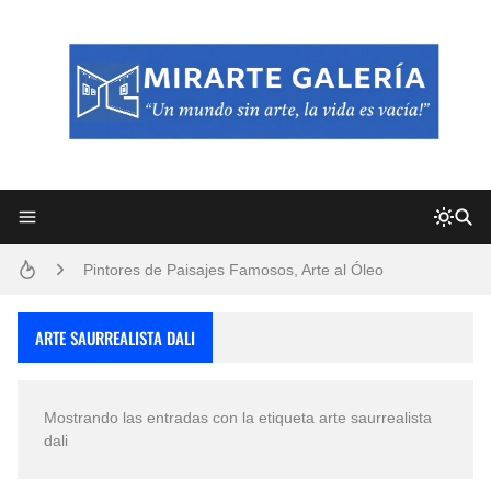
Frutas y Flores Para Colorear Imágenes
Pintores de Paisajes Famosos, Arte al Óleo
Dibujos para Colorear, una Actividad Divertida para Niños y Niñas
ARTE SAURREALISTA DALI
Dibujos Fáciles Para Pintar con Acrílico (Minimalismo Artístico)
Mostrando las entradas con la etiqueta
arte saurrealista
Convocatoria exposición itinerante "SEMILLAS DE ARMONÍA 2025"
dali
San Valentín Dibujos a Lápiz del 14 de Febrero