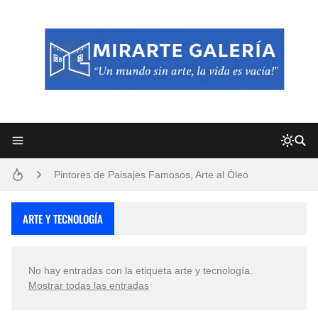
Frutas y Flores Para Colorear Imágenes
Pintores de Paisajes Famosos, Arte al Óleo
Dibujos para Colorear, una Actividad Divertida para Niños y Niñas
ARTE Y TECNOLOGÍA
Dibujos Fáciles Para Pintar con Acrílico (Minimalismo Artístico)
No hay entradas con la etiqueta
arte y tecnología
.
Convocatoria exposición itinerante "SEMILLAS DE ARMONÍA 2025"
Mostrar todas las entradas
San Valentín Dibujos a Lápiz del 14 de Febrero