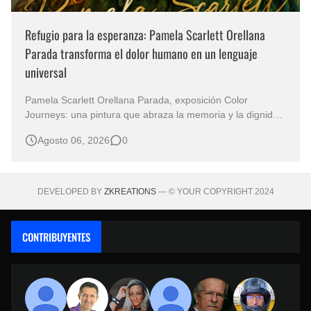
Refugio para la esperanza: Pamela Scarlett Orellana
Parada transforma el dolor humano en un lenguaje
universal
Pamela Scarlett Orellana Parada, exposición Color
Journeys: una pintura que abraza la memoria y la dignidad
La primera mirada basta para comprender que algunas
Agosto 06, 2026
0
obras no necesitan levantar la voz para permanecer en la
memoria. "Refuge in Your Mantle", de la artista Pamela
Scarlett Orella…
DEVELOPED BY
ZKREATIONS
— © YOUR COPYRIGHT 2024
CONTRIBUYENTES