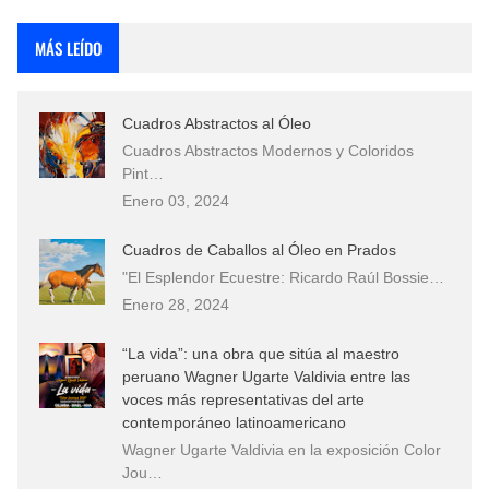
Rostros Bellos, La Perfección del Dibujo A Lápiz, Biryulina Vita
MÁS LEÍDO
Fotos Artísticas de las Actrices de Hollywood Más Bellas del Mundo
Cuadros Abstractos al Óleo
Que significan los cuadros de negras africanas?
Cuadros Abstractos Modernos y Coloridos
Pint…
El mundo del arte en pintura surrealista
Enero 03, 2024
Cuadros de Caballos al Óleo en Prados
"El Esplendor Ecuestre: Ricardo Raúl Bossie…
Enero 28, 2024
“La vida”: una obra que sitúa al maestro
peruano Wagner Ugarte Valdivia entre las
voces más representativas del arte
contemporáneo latinoamericano
Wagner Ugarte Valdivia en la exposición Color
Jou…