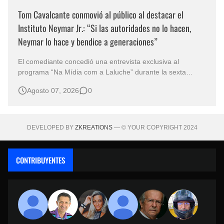
Tom Cavalcante conmovió al público al destacar el
Instituto Neymar Jr.: “Si las autoridades no lo hacen,
Neymar lo hace y bendice a generaciones”
El comediante concedió una entrevista exclusiva al
programa “Na Mídia com a Laluche” durante la sexta
edición de la Subasta del Instituto Neymar Jr., uno de los
Agosto 07, 2026
0
eventos benéficos más importantes de Brasil. En medio del
glamour de la sexta edición de la Subasta del Instituto
Neymar Jr., considerad…
DEVELOPED BY
ZKREATIONS
— © YOUR COPYRIGHT 2024
CONTRIBUYENTES