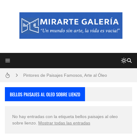
Frutas y Flores Para Colorear Imágenes
Pintores de Paisajes Famosos, Arte al Óleo
Dibujos para Colorear, una Actividad Divertida para Niños y Niñas
BELLOS PAISAJES AL OLEO SOBRE LIENZO
Dibujos Fáciles Para Pintar con Acrílico (Minimalismo Artístico)
No hay entradas con la etiqueta
bellos paisajes al oleo
Convocatoria exposición itinerante "SEMILLAS DE ARMONÍA 2025"
sobre lienzo
.
Mostrar todas las entradas
San Valentín Dibujos a Lápiz del 14 de Febrero