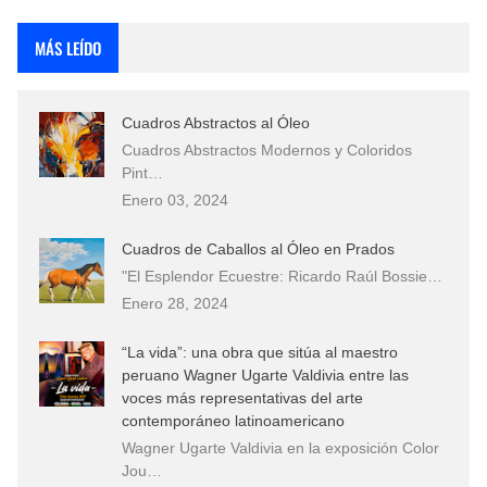
Rostros Bellos, La Perfección del Dibujo A Lápiz, Biryulina Vita
MÁS LEÍDO
Fotos Artísticas de las Actrices de Hollywood Más Bellas del Mundo
Cuadros Abstractos al Óleo
Que significan los cuadros de negras africanas?
Cuadros Abstractos Modernos y Coloridos
Pint…
El mundo del arte en pintura surrealista
Enero 03, 2024
Cuadros de Caballos al Óleo en Prados
"El Esplendor Ecuestre: Ricardo Raúl Bossie…
Enero 28, 2024
“La vida”: una obra que sitúa al maestro
peruano Wagner Ugarte Valdivia entre las
voces más representativas del arte
contemporáneo latinoamericano
Wagner Ugarte Valdivia en la exposición Color
Jou…