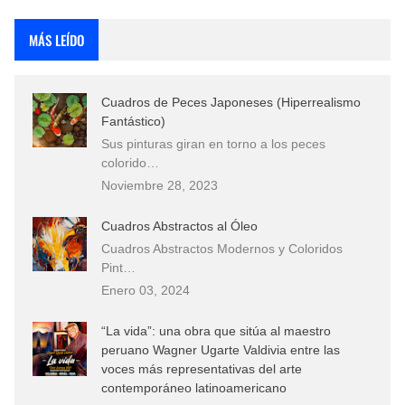
Rostros Bellos, La Perfección del Dibujo A Lápiz, Biryulina Vita
MÁS LEÍDO
Fotos Artísticas de las Actrices de Hollywood Más Bellas del Mundo
Cuadros de Peces Japoneses (Hiperrealismo
Que significan los cuadros de negras africanas?
Fantástico)
Sus pinturas giran en torno a los peces
El mundo del arte en pintura surrealista
colorido…
Noviembre 28, 2023
Cuadros Abstractos al Óleo
Cuadros Abstractos Modernos y Coloridos
Pint…
Enero 03, 2024
“La vida”: una obra que sitúa al maestro
peruano Wagner Ugarte Valdivia entre las
voces más representativas del arte
contemporáneo latinoamericano