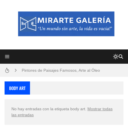
Frutas y Flores Para Colorear Imágenes
Pintores de Paisajes Famosos, Arte al Óleo
Dibujos para Colorear, una Actividad Divertida para Niños y Niñas
BODY ART
Dibujos Fáciles Para Pintar con Acrílico (Minimalismo Artístico)
No hay entradas con la etiqueta
body art
.
Mostrar todas
Convocatoria exposición itinerante "SEMILLAS DE ARMONÍA 2025"
las entradas
San Valentín Dibujos a Lápiz del 14 de Febrero