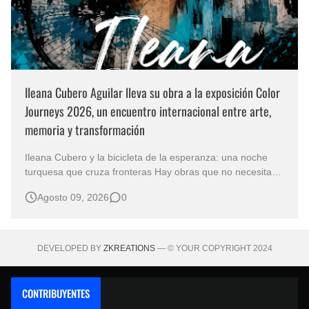
Ileana Cubero Aguilar lleva su obra a la exposición Color
Journeys 2026, un encuentro internacional entre arte,
memoria y transformación
Ileana Cubero y la bicicleta de la esperanza: una noche
turquesa que cruza fronteras Hay obras que no necesitan
representar un lugar específico para hablarnos de un
Agosto 09, 2026
0
mundo reconocible. En Noche turqueza, de la artista
costarricense Ileana Cubero Aguilar, una bicicleta parece
avanzar entre fragment…
DEVELOPED BY
ZKREATIONS
— © YOUR COPYRIGHT 2024
CONTRIBUYENTES