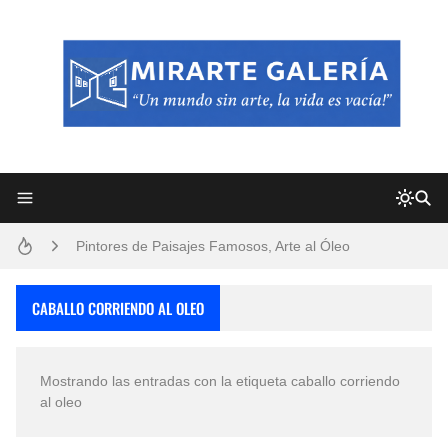
Frutas y Flores Para Colorear Imágenes
Pintores de Paisajes Famosos, Arte al Óleo
Dibujos para Colorear, una Actividad Divertida para Niños y Niñas
CABALLO CORRIENDO AL OLEO
Dibujos Fáciles Para Pintar con Acrílico (Minimalismo Artístico)
Mostrando las entradas con la etiqueta
caballo corriendo
Convocatoria exposición itinerante "SEMILLAS DE ARMONÍA 2025"
al oleo
San Valentín Dibujos a Lápiz del 14 de Febrero