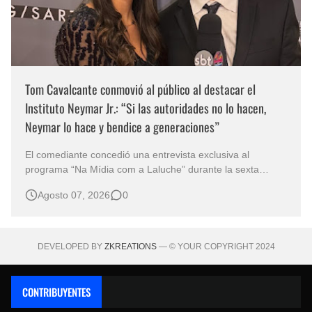
Tom Cavalcante conmovió al público al destacar el
Instituto Neymar Jr.: “Si las autoridades no lo hacen,
Neymar lo hace y bendice a generaciones”
El comediante concedió una entrevista exclusiva al
programa “Na Mídia com a Laluche” durante la sexta
edición de la Subasta del Instituto Neymar Jr., uno de los
Agosto 07, 2026
0
eventos benéficos más importantes de Brasil. En medio del
glamour de la sexta edición de la Subasta del Instituto
Neymar Jr., considerad…
DEVELOPED BY
ZKREATIONS
— © YOUR COPYRIGHT 2024
CONTRIBUYENTES