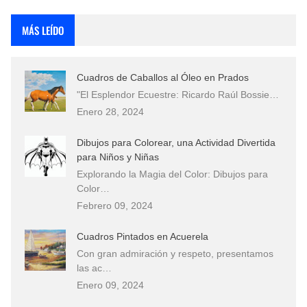
Rostros Bellos, La Perfección del Dibujo A Lápiz, Biryulina Vita
MÁS LEÍDO
Fotos Artísticas de las Actrices de Hollywood Más Bellas del Mundo
Cuadros de Caballos al Óleo en Prados
Que significan los cuadros de negras africanas?
"El Esplendor Ecuestre: Ricardo Raúl Bossie…
Enero 28, 2024
El mundo del arte en pintura surrealista
Dibujos para Colorear, una Actividad Divertida
para Niños y Niñas
Explorando la Magia del Color: Dibujos para
Color…
Febrero 09, 2024
Cuadros Pintados en Acuerela
Con gran admiración y respeto, presentamos
las ac…
Enero 09, 2024