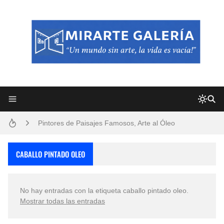
Frutas y Flores Para Colorear Imágenes
Pintores de Paisajes Famosos, Arte al Óleo
Dibujos para Colorear, una Actividad Divertida para Niños y Niñas
CABALLO PINTADO OLEO
Dibujos Fáciles Para Pintar con Acrílico (Minimalismo Artístico)
No hay entradas con la etiqueta
caballo pintado oleo
.
Convocatoria exposición itinerante "SEMILLAS DE ARMONÍA 2025"
Mostrar todas las entradas
San Valentín Dibujos a Lápiz del 14 de Febrero