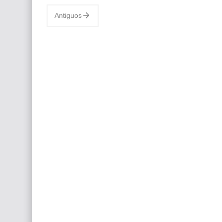
a través de las precisas líneas de su lápiz, es
Antiguos
el arte de Dan…