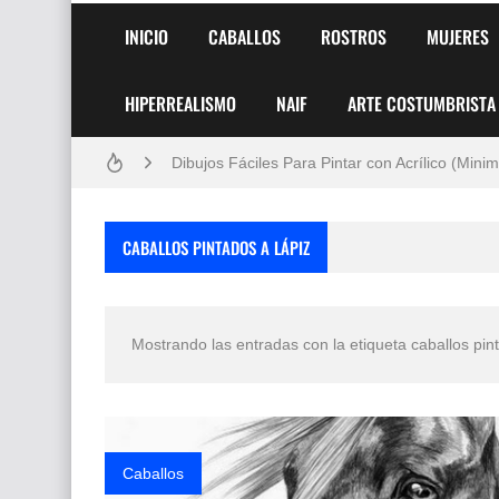
Frutas y Flores Para Colorear Imágenes
INICIO
CABALLOS
ROSTROS
MUJERES
Pintores de Paisajes Famosos, Arte al Óleo
HIPERREALISMO
NAIF
ARTE COSTUMBRISTA
Dibujos para Colorear, una Actividad Divertida
Dibujos Fáciles Para Pintar con Acrílico (Minim
Convocatoria exposición itinerante "SEMILL
CABALLOS PINTADOS A LÁPIZ
San Valentín Dibujos a Lápiz del 14 de Febrer
Rostros Bellos, La Perfección del Dibujo A Lápiz
Mostrando las entradas con la etiqueta
caballos pin
Fotos Artísticas de las Actrices de Hollywood
Que significan los cuadros de negras africana
El mundo del arte en pintura surrealista
Caballos