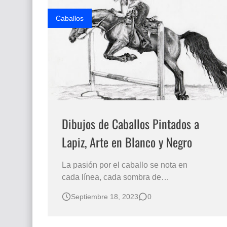
Caballos
Dibujos de Caballos Pintados a
Lapiz, Arte en Blanco y Negro
La pasión por el caballo se nota en
cada línea, cada sombra de
sus impresionantes dibujos. Le gusta
Septiembre 18, 2023
0
expresarse a través del dibujo con las cosas
que gustan, por eso su arte inicia con el
caballo, es su animal preferido y lo reproduce