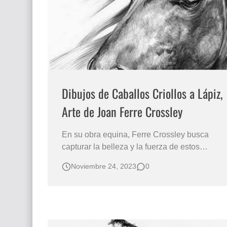
Dibujos de Caballos Criollos a Lápiz,
Arte de Joan Ferre Crossley
En su obra equina, Ferre Crossley busca
capturar la belleza y la fuerza de estos
animales, y su técnica a lápiz se caracteriza
Noviembre 24, 2023
0
por la precisión y el detalle de sus retratos.
Realismo Equinos Hiperrealismo Dibujos
Reales Caballos DIBUJOS BONITOS DE
CABALLOS HECHOS A LAPIZ Serie de
Dibujos …