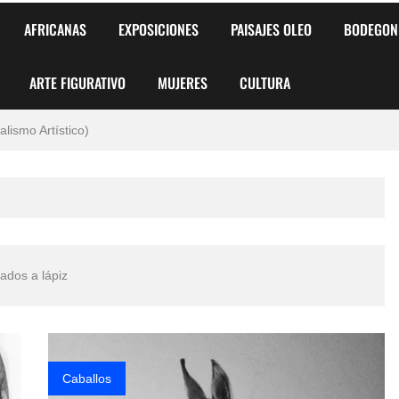
AFRICANAS
EXPOSICIONES
PAISAJES OLEO
BODEGON
ARTE FIGURATIVO
MUJERES
CULTURA
 para Niños y Niñas
alismo Artístico)
AS DE ARMONÍA 2025"
o
, Biryulina Vita
tados a lápiz
 Más Bellas del Mundo
s?
Caballos