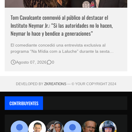
Tom Cavalcante conmovió al público al destacar el
Instituto Neymar Jr.: “Si las autoridades no lo hacen,
Neymar lo hace y bendice a generaciones”
El comediante concedió una entrevista exclusiva al
programa “Na Mídia com a Laluche” durante la sexta
edición de la Subasta del Instituto Neymar Jr., uno de los
Agosto 07, 2026
0
eventos benéficos más importantes de Brasil. En medio del
glamour de la sexta edición de la Subasta del Instituto
Neymar Jr., considerad…
DEVELOPED BY
ZKREATIONS
— © YOUR COPYRIGHT 2024
CONTRIBUYENTES