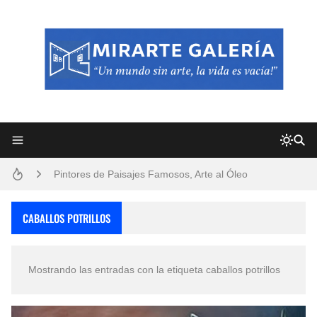
Frutas y Flores Para Colorear Imágenes
Pintores de Paisajes Famosos, Arte al Óleo
Dibujos para Colorear, una Actividad Divertida para Niños y Niñas
CABALLOS POTRILLOS
Dibujos Fáciles Para Pintar con Acrílico (Minimalismo Artístico)
Mostrando las entradas con la etiqueta
caballos potrillos
Convocatoria exposición itinerante "SEMILLAS DE ARMONÍA 2025"
San Valentín Dibujos a Lápiz del 14 de Febrero