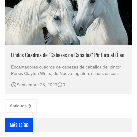
Lindos Cuadros de "Cabezas de Caballos" Pintura al Óleo
Encantadores cuadros de cabezas de caballos del pintor
Persis Clayton Weirs, de Nueva Inglaterra. Lienzos con
figuras de retratos o cabezas de caballos finos. Los
Septiembre 25, 2023
0
cuadros de cabezas de caballos blancos al óleo son una
muestra del talento artístico de Persis Clayton Weirs. Sus
pinturas a menudo p…
Antiguos
MÁS LEÍDO