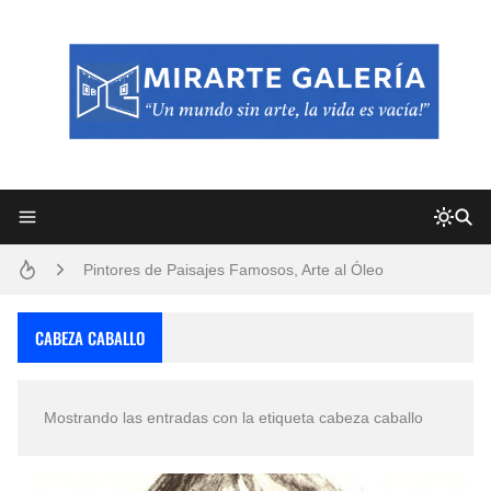
Frutas y Flores Para Colorear Imágenes
Pintores de Paisajes Famosos, Arte al Óleo
Dibujos para Colorear, una Actividad Divertida para Niños y Niñas
CABEZA CABALLO
Dibujos Fáciles Para Pintar con Acrílico (Minimalismo Artístico)
Mostrando las entradas con la etiqueta
cabeza caballo
Convocatoria exposición itinerante "SEMILLAS DE ARMONÍA 2025"
San Valentín Dibujos a Lápiz del 14 de Febrero