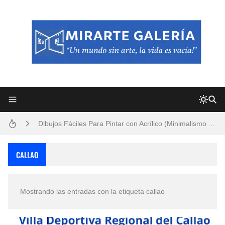
Frutas y Flores Para Colorear Imágenes
Pintores de Paisajes Famosos, Arte al Óleo
Dibujos para Colorear, una Actividad Divertida para Niños y Niñas
Dibujos Fáciles Para Pintar con Acrílico (Minimalismo Artístico)
Convocatoria exposición itinerante "SEMILLAS DE ARMONÍA 2025"
CALLAO
San Valentín Dibujos a Lápiz del 14 de Febrero
Mostrando las entradas con la etiqueta
callao
Rostros Bellos, La Perfección del Dibujo A Lápiz, Biryulina Vita
Fotos Artísticas de las Actrices de Hollywood Más Bellas del Mundo