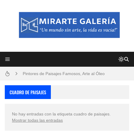
Frutas y Flores Para Colorear Imágenes
Pintores de Paisajes Famosos, Arte al Óleo
Dibujos para Colorear, una Actividad Divertida para Niños y Niñas
CUADRO DE PAISAJES
Dibujos Fáciles Para Pintar con Acrílico (Minimalismo Artístico)
No hay entradas con la etiqueta
cuadro de paisajes
.
Convocatoria exposición itinerante "SEMILLAS DE ARMONÍA 2025"
Mostrar todas las entradas
San Valentín Dibujos a Lápiz del 14 de Febrero