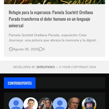
Refugio para la esperanza: Pamela Scarlett Orellana
Parada transforma el dolor humano en un lenguaje
universal
Pamela Scarlett Orellana Parada, exposición Color
Journeys: una pintura que abraza la memoria y la dignidad
La primera mirada basta para comprender que algunas
Agosto 06, 2026
0
obras no necesitan levantar la voz para permanecer en la
memoria. "Refuge in Your Mantle", de la artista Pamela
Scarlett Orella…
DEVELOPED BY
ZKREATIONS
— © YOUR COPYRIGHT 2024
CONTRIBUYENTES