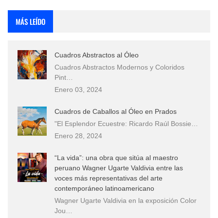
Rostros Bellos, La Perfección del Dibujo A Lápiz, Biryulina Vita
MÁS LEÍDO
Fotos Artísticas de las Actrices de Hollywood Más Bellas del Mundo
Cuadros Abstractos al Óleo
Que significan los cuadros de negras africanas?
Cuadros Abstractos Modernos y Coloridos
Pint…
El mundo del arte en pintura surrealista
Enero 03, 2024
Cuadros de Caballos al Óleo en Prados
"El Esplendor Ecuestre: Ricardo Raúl Bossie…
Enero 28, 2024
“La vida”: una obra que sitúa al maestro
peruano Wagner Ugarte Valdivia entre las
voces más representativas del arte
contemporáneo latinoamericano
Wagner Ugarte Valdivia en la exposición Color
Jou…