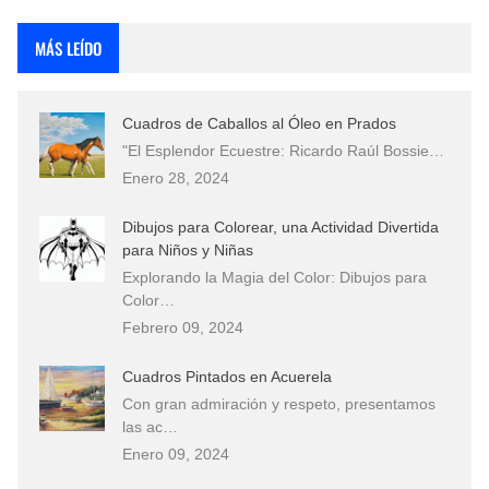
Rostros Bellos, La Perfección del Dibujo A Lápiz, Biryulina Vita
MÁS LEÍDO
Fotos Artísticas de las Actrices de Hollywood Más Bellas del Mundo
Cuadros de Caballos al Óleo en Prados
Que significan los cuadros de negras africanas?
"El Esplendor Ecuestre: Ricardo Raúl Bossie…
Enero 28, 2024
El mundo del arte en pintura surrealista
Dibujos para Colorear, una Actividad Divertida
para Niños y Niñas
Explorando la Magia del Color: Dibujos para
Color…
Febrero 09, 2024
Cuadros Pintados en Acuerela
Con gran admiración y respeto, presentamos
las ac…
Enero 09, 2024