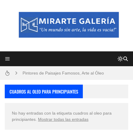
Frutas y Flores Para Colorear Imágenes
Pintores de Paisajes Famosos, Arte al Óleo
Dibujos para Colorear, una Actividad Divertida para Niños y Niñas
CUADROS AL OLEO PARA PRINCIPIANTES
Dibujos Fáciles Para Pintar con Acrílico (Minimalismo Artístico)
No hay entradas con la etiqueta
cuadros al oleo para
Convocatoria exposición itinerante "SEMILLAS DE ARMONÍA 2025"
principiantes
.
Mostrar todas las entradas
San Valentín Dibujos a Lápiz del 14 de Febrero