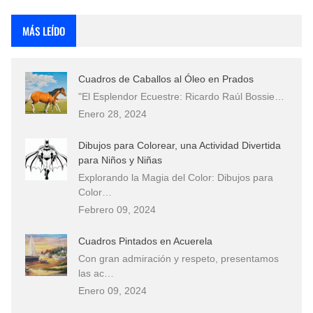
Rostros Bellos, La Perfección del Dibujo A Lápiz, Biryulina Vita
MÁS LEÍDO
Fotos Artísticas de las Actrices de Hollywood Más Bellas del Mundo
Cuadros de Caballos al Óleo en Prados
Que significan los cuadros de negras africanas?
"El Esplendor Ecuestre: Ricardo Raúl Bossie…
Enero 28, 2024
El mundo del arte en pintura surrealista
Dibujos para Colorear, una Actividad Divertida
para Niños y Niñas
Explorando la Magia del Color: Dibujos para
Color…
Febrero 09, 2024
Cuadros Pintados en Acuerela
Con gran admiración y respeto, presentamos
las ac…
Enero 09, 2024