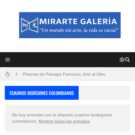
Frutas y Flores Para Colorear Imágenes
Pintores de Paisajes Famosos, Arte al Óleo
Dibujos para Colorear, una Actividad Divertida para Niños y Niñas
CUADROS BODEGONES COLOMBIANOS
Dibujos Fáciles Para Pintar con Acrílico (Minimalismo Artístico)
No hay entradas con la etiqueta
cuadros bodegones
Convocatoria exposición itinerante "SEMILLAS DE ARMONÍA 2025"
colombianos
.
Mostrar todas las entradas
San Valentín Dibujos a Lápiz del 14 de Febrero