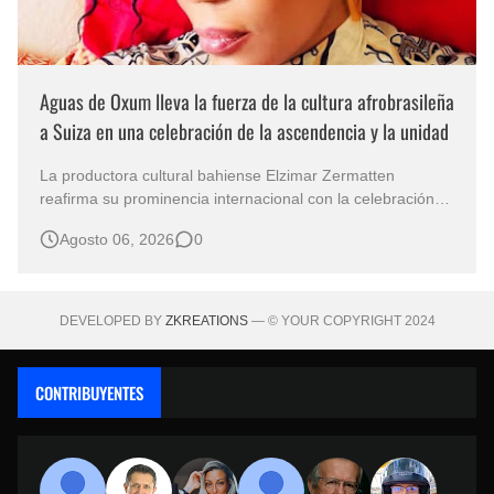
Aguas de Oxum lleva la fuerza de la cultura afrobrasileña
a Suiza en una celebración de la ascendencia y la unidad
La productora cultural bahiense Elzimar Zermatten
reafirma su prominencia internacional con la celebración
de Aguas de Oxum el 8 de agosto en Ginebra. Esta
Agosto 06, 2026
0
celebración une la cultura, la espiritualidad y la tradición
afrobrasileñas en suelo europeo. Concebido en
colaboración con Ya Sandra de Oxum,…
DEVELOPED BY
ZKREATIONS
— © YOUR COPYRIGHT 2024
CONTRIBUYENTES