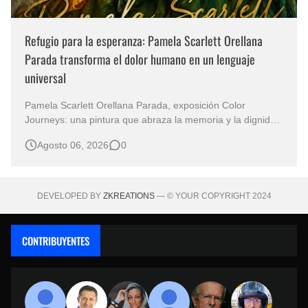
Refugio para la esperanza: Pamela Scarlett Orellana
Parada transforma el dolor humano en un lenguaje
universal
Pamela Scarlett Orellana Parada, exposición Color
Journeys: una pintura que abraza la memoria y la dignidad
La primera mirada basta para comprender que algunas
Agosto 06, 2026
0
obras no necesitan levantar la voz para permanecer en la
memoria. "Refuge in Your Mantle", de la artista Pamela
Scarlett Orella…
DEVELOPED BY
ZKREATIONS
— © YOUR COPYRIGHT 2024
CONTRIBUYENTES