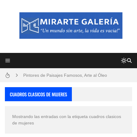
Frutas y Flores Para Colorear Imágenes
Pintores de Paisajes Famosos, Arte al Óleo
Dibujos para Colorear, una Actividad Divertida para Niños y Niñas
CUADROS CLASICOS DE MUJERES
Dibujos Fáciles Para Pintar con Acrílico (Minimalismo Artístico)
Mostrando las entradas con la etiqueta
cuadros clasicos
Convocatoria exposición itinerante "SEMILLAS DE ARMONÍA 2025"
de mujeres
San Valentín Dibujos a Lápiz del 14 de Febrero