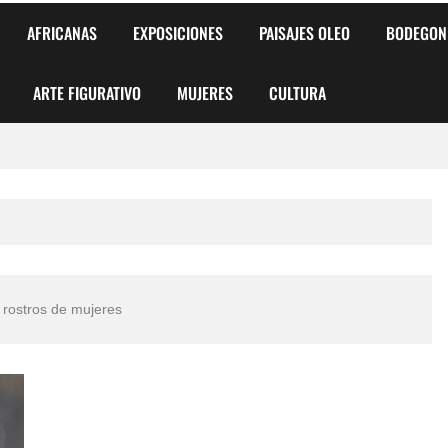
AFRICANAS
EXPOSICIONES
PAISAJES OLEO
BODEGON
ARTE FIGURATIVO
MUJERES
CULTURA
 para Niños y Niñas
alismo Artístico)
AS DE ARMONÍA 2025"
 rostros de mujeres
o
, Biryulina Vita
 Más Bellas del Mundo