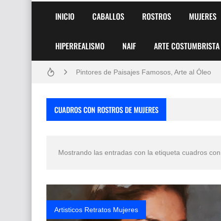
INICIO
CABALLOS
ROSTROS
MUJERES
HIPERREALISMO
NAIF
ARTE COSTUMBRISTA
Frutas y Flores Para Colorear Imágenes
Pintores de Paisajes Famosos, Arte al Óleo
Dibujos para Colorear, una Actividad Divertida
CUADROS CON ROSTROS DE MUJERES
Dibujos Fáciles Para Pintar con Acrílico (Minim
Convocatoria exposición itinerante "SEMILL
Mostrando las entradas con la etiqueta
cuadros con
San Valentín Dibujos a Lápiz del 14 de Febrer
Rostros Bellos, La Perfección del Dibujo A Lápiz
Fotos Artísticas de las Actrices de Hollywood
Artisticos Retratos Mujeres