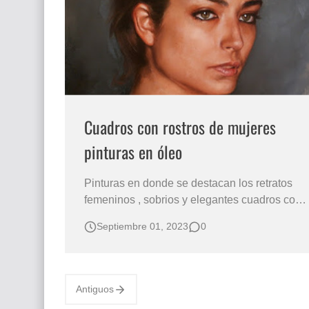
Que significan los cuadros de negras africana
El mundo del arte en pintura surrealista
Cuadros con rostros de mujeres
pinturas en óleo
Pinturas en donde se destacan los retratos
femeninos , sobrios y elegantes cuadros con
rostros de chicas elaborados al óleo sobre
Septiembre 01, 2023
0
lienzo. La obra de Aaron Nagel se
caracteriza por el estilo donde implementa el
realismo con el abstracto. Pinturas con
mujeres cuadros elaborados con óleo sobre
Antiguos
l…