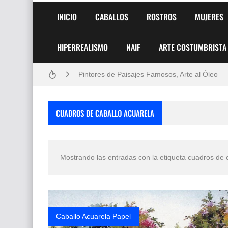
INICIO
CABALLOS
ROSTROS
MUJERES
HIPERREALISMO
NAIF
ARTE COSTUMBRISTA
Frutas y Flores Para Colorear Imágenes
Pintores de Paisajes Famosos, Arte al Óleo
Dibujos para Colorear, una Actividad Divertida
CUADROS DE CABALLO ACUARELA
Dibujos Fáciles Para Pintar con Acrílico (Minim
Convocatoria exposición itinerante "SEMILL
Mostrando las entradas con la etiqueta
cuadros de 
San Valentín Dibujos a Lápiz del 14 de Febrer
Rostros Bellos, La Perfección del Dibujo A Lápiz
Fotos Artísticas de las Actrices de Hollywood
Caballo Acuarela Papel