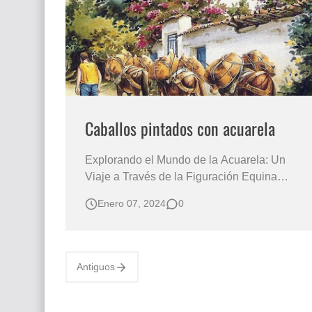
Que significan los cuadros de negras africana
El mundo del arte en pintura surrealista
Caballos pintados con acuarela
Explorando el Mundo de la Acuarela: Un
Viaje a Través de la Figuración Equina
Caballos Pintados con Acuarela Sobre Papel
Enero 07, 2024
0
Realismo, fuerza y excelente composición en
el dibujo del caballo El campesino se
desplaza por los pueblos colombianos con
sus caballos cargados con sacos de café EL
Antiguos
C…