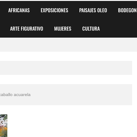
AFRICANAS
EXPOSICIONES
PAISAJES OLEO
BODEGON
ARTE FIGURATIVO
MUJERES
CULTURA
 para Niños y Niñas
alismo Artístico)
AS DE ARMONÍA 2025"
caballo acuarela
o
, Biryulina Vita
 Más Bellas del Mundo