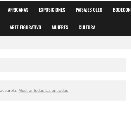
AFRICANAS
EXPOSICIONES
PAISAJES OLEO
BODEGON
ARTE FIGURATIVO
MUJERES
CULTURA
 para Niños y Niñas
alismo Artístico)
AS DE ARMONÍA 2025"
 acuarela
.
Mostrar todas las entradas
o
, Biryulina Vita
 Más Bellas del Mundo