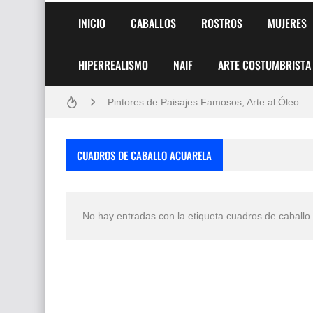
INICIO
CABALLOS
ROSTROS
MUJERES
HIPERREALISMO
NAIF
ARTE COSTUMBRISTA
Frutas y Flores Para Colorear Imágenes
Pintores de Paisajes Famosos, Arte al Óleo
Dibujos para Colorear, una Actividad Divertida
CUADROS DE CABALLO ACUARELA
Dibujos Fáciles Para Pintar con Acrílico (Minim
Convocatoria exposición itinerante "SEMILL
No hay entradas con la etiqueta
cuadros de caballo
San Valentín Dibujos a Lápiz del 14 de Febrer
Rostros Bellos, La Perfección del Dibujo A Lápiz
Fotos Artísticas de las Actrices de Hollywood