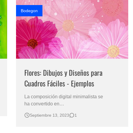
Woods ( EE-UU) Bonitos C…
Bodegon
Flores: Dibujos y Diseños para
Cuadros Fáciles - Ejemplos
La composición digital minimalista se
ha convertido en
una herramienta indispensable a la
Septiembre 13, 2023
1
hora hacer dibujos para cuadros con diseños
florales fáciles y sencillos . En este caso
presentamos algunas imágenes de flores