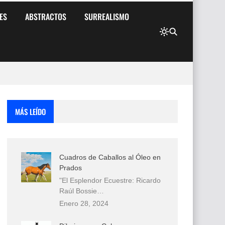
ES
ABSTRACTOS
SURREALISMO
MÁS LEÍDO
Cuadros de Caballos al Óleo en
Prados
"El Esplendor Ecuestre: Ricardo
Raúl Bossie…
Enero 28, 2024