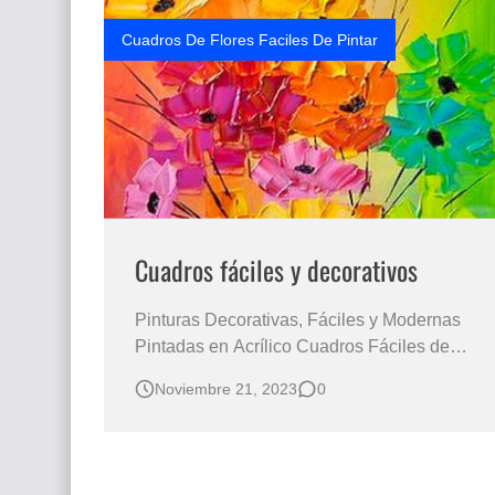
Cuadros De Flores Faciles De Pintar
Cuadros fáciles y decorativos
Pinturas Decorativas, Fáciles y Modernas
Pintadas en Acrílico Cuadros Fáciles de
Pintar en Acrílico Cuadros Decorativos de
Noviembre 21, 2023
0
Flores / Pinturas con Flores Acrílico Cuadros
Fáciles y Decorativos con Pinturas Acrílicas
Cuadros decorativos fáciles de Hacer,
“Cuadros especiales para los prin…