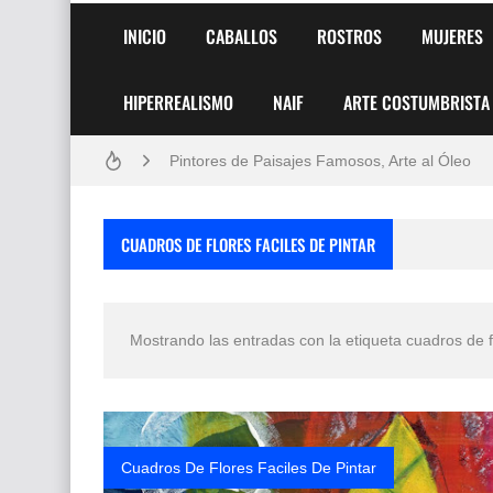
INICIO
CABALLOS
ROSTROS
MUJERES
HIPERREALISMO
NAIF
ARTE COSTUMBRISTA
Frutas y Flores Para Colorear Imágenes
Pintores de Paisajes Famosos, Arte al Óleo
Dibujos para Colorear, una Actividad Divertida
CUADROS DE FLORES FACILES DE PINTAR
Dibujos Fáciles Para Pintar con Acrílico (Minim
Convocatoria exposición itinerante "SEMILL
Mostrando las entradas con la etiqueta
cuadros de f
San Valentín Dibujos a Lápiz del 14 de Febrer
Rostros Bellos, La Perfección del Dibujo A Lápiz
Fotos Artísticas de las Actrices de Hollywood
Cuadros De Flores Faciles De Pintar