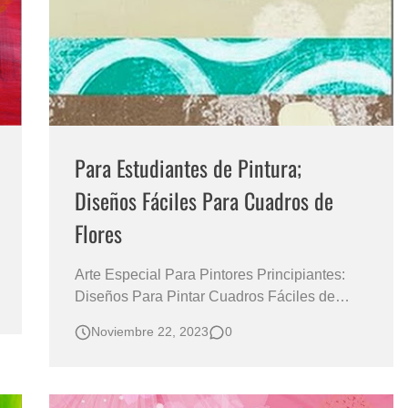
s?
Para Estudiantes de Pintura;
Diseños Fáciles Para Cuadros de
Flores
Arte Especial Para Pintores Principiantes:
Diseños Para Pintar Cuadros Fáciles de
Flores CUADROS DE FLORES
Noviembre 22, 2023
0
MINIMALISTAS FÁCILES DE PINTAR
Cuadros de Flores Para estudiantes de
Pintura Cuadros Minimalistas Modernos
Flores Oleos Minimalismo Puro de Linda