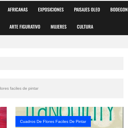
AFRICANAS
EXPOSICIONES
PAISAJES OLEO
BODEGON
ARTE FIGURATIVO
MUJERES
CULTURA
 para Niños y Niñas
alismo Artístico)
AS DE ARMONÍA 2025"
lores faciles de pintar
o
, Biryulina Vita
 Más Bellas del Mundo
Cuadros De Flores Faciles De Pintar