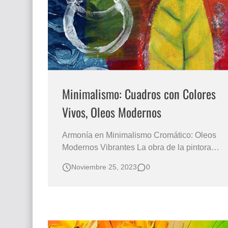
Que significan los cuadros de negras africana
El mundo del arte en pintura surrealista
Minimalismo: Cuadros con Colores
Vivos, Oleos Modernos
Armonía en Minimalismo Cromático: Oleos
Modernos Vibrantes La obra de la pintora
Linda Woods, con sede en los Estados
Noviembre 25, 2023
0
Unidos, es un fascinante encuentro entre el
minimalismo contemporáneo y la belleza
sutil de la naturaleza plasmada en cuadros
modernos de flores y hojas. Minimalismo
Artístico …