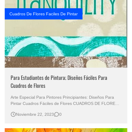
Cuadros De Flores Faciles De Pintar
Para Estudiantes de Pintura; Diseños Fáciles Para
Cuadros de Flores
Arte Especial Para Pintores Principiantes: Diseños Para
Pintar Cuadros Fáciles de Flores CUADROS DE FLORES
MINIMALISTAS FÁCILES DE PINTAR Cuadros de Flores
Noviembre 22, 2023
0
Para estudiantes de Pintura Cuadros Minimalistas
Modernos Flores Oleos Minimalismo Puro de Linda
Woods ( EE-UU) Bonitos C…