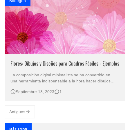
Bodegon
Flores: Dibujos y Diseños para Cuadros Fáciles - Ejemplos
La composición digital minimalista se ha convertido en
una herramienta indispensable a la hora hacer dibujos
para cuadros con diseños florales fáciles y sencillos .
Septiembre 13, 2023
1
En este caso presentamos algunas imágenes de flores
realizadas digitalmente con programas 3D, estas
ilustraciones que nos sirven de…
Antiguos
MÁS LEÍDO