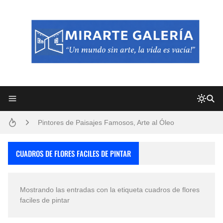
Frutas y Flores Para Colorear Imágenes
Pintores de Paisajes Famosos, Arte al Óleo
Dibujos para Colorear, una Actividad Divertida para Niños y Niñas
CUADROS DE FLORES FACILES DE PINTAR
Dibujos Fáciles Para Pintar con Acrílico (Minimalismo Artístico)
Mostrando las entradas con la etiqueta
cuadros de flores
Convocatoria exposición itinerante "SEMILLAS DE ARMONÍA 2025"
faciles de pintar
San Valentín Dibujos a Lápiz del 14 de Febrero