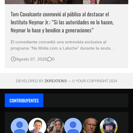
Tom Cavalcante conmovió al público al destacar el
Instituto Neymar Jr.: “Si las autoridades no lo hacen,
Neymar lo hace y bendice a generaciones”
El comediante concedió una entrevista exclusiva al
programa “Na Mídia com a Laluche” durante la sexta
edición de la Subasta del Instituto Neymar Jr., uno de los
Agosto 07, 2026
0
eventos benéficos más importantes de Brasil. En medio del
glamour de la sexta edición de la Subasta del Instituto
Neymar Jr., considerad…
DEVELOPED BY
ZKREATIONS
— © YOUR COPYRIGHT 2024
CONTRIBUYENTES