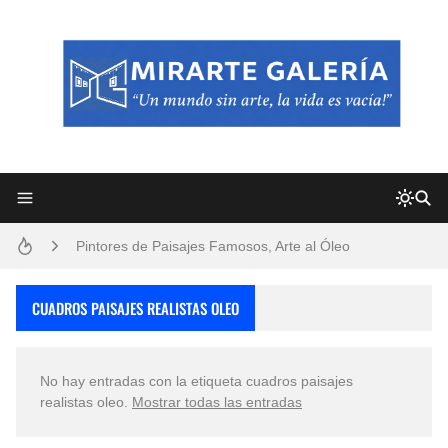
Frutas y Flores Para Colorear Imágenes
Pintores de Paisajes Famosos, Arte al Óleo
Dibujos para Colorear, una Actividad Divertida para Niños y Niñas
CUADROS PAISAJES REALISTAS OLEO
Dibujos Fáciles Para Pintar con Acrílico (Minimalismo Artístico)
No hay entradas con la etiqueta
cuadros paisajes
Convocatoria exposición itinerante "SEMILLAS DE ARMONÍA 2025"
realistas oleo
.
Mostrar todas las entradas
San Valentín Dibujos a Lápiz del 14 de Febrero