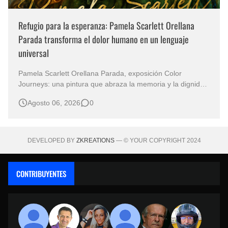
Refugio para la esperanza: Pamela Scarlett Orellana
Parada transforma el dolor humano en un lenguaje
universal
Pamela Scarlett Orellana Parada, exposición Color
Journeys: una pintura que abraza la memoria y la dignidad
La primera mirada basta para comprender que algunas
Agosto 06, 2026
0
obras no necesitan levantar la voz para permanecer en la
memoria. "Refuge in Your Mantle", de la artista Pamela
Scarlett Orella…
DEVELOPED BY
ZKREATIONS
— © YOUR COPYRIGHT 2024
CONTRIBUYENTES