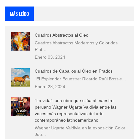
Rostros Bellos, La Perfección del Dibujo A Lápiz, Biryulina Vita
MÁS LEÍDO
Fotos Artísticas de las Actrices de Hollywood Más Bellas del Mundo
Cuadros Abstractos al Óleo
Que significan los cuadros de negras africanas?
Cuadros Abstractos Modernos y Coloridos
Pint…
El mundo del arte en pintura surrealista
Enero 03, 2024
Cuadros de Caballos al Óleo en Prados
"El Esplendor Ecuestre: Ricardo Raúl Bossie…
Enero 28, 2024
“La vida”: una obra que sitúa al maestro
peruano Wagner Ugarte Valdivia entre las
voces más representativas del arte
contemporáneo latinoamericano
Wagner Ugarte Valdivia en la exposición Color
Jou…