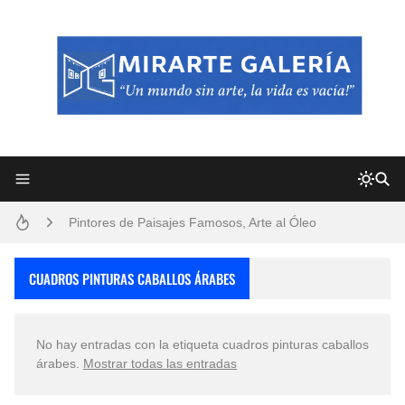
Frutas y Flores Para Colorear Imágenes
Pintores de Paisajes Famosos, Arte al Óleo
Dibujos para Colorear, una Actividad Divertida para Niños y Niñas
CUADROS PINTURAS CABALLOS ÁRABES
Dibujos Fáciles Para Pintar con Acrílico (Minimalismo Artístico)
No hay entradas con la etiqueta
cuadros pinturas caballos
Convocatoria exposición itinerante "SEMILLAS DE ARMONÍA 2025"
árabes
.
Mostrar todas las entradas
San Valentín Dibujos a Lápiz del 14 de Febrero