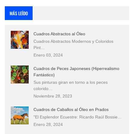
Rostros Bellos, La Perfección del Dibujo A Lápiz, Biryulina Vita
MÁS LEÍDO
Fotos Artísticas de las Actrices de Hollywood Más Bellas del Mundo
Cuadros Abstractos al Óleo
Que significan los cuadros de negras africanas?
Cuadros Abstractos Modernos y Coloridos
Pint…
El mundo del arte en pintura surrealista
Enero 03, 2024
Cuadros de Peces Japoneses (Hiperrealismo
Fantástico)
Sus pinturas giran en torno a los peces
colorido…
Noviembre 28, 2023
Cuadros de Caballos al Óleo en Prados
"El Esplendor Ecuestre: Ricardo Raúl Bossie…
Enero 28, 2024