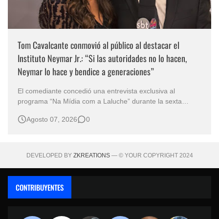
Tom Cavalcante conmovió al público al destacar el
Instituto Neymar Jr.: “Si las autoridades no lo hacen,
Neymar lo hace y bendice a generaciones”
El comediante concedió una entrevista exclusiva al
programa “Na Mídia com a Laluche” durante la sexta
edición de la Subasta del Instituto Neymar Jr., uno de los
Agosto 07, 2026
0
eventos benéficos más importantes de Brasil. En medio del
glamour de la sexta edición de la Subasta del Instituto
Neymar Jr., considerad…
DEVELOPED BY
ZKREATIONS
— © YOUR COPYRIGHT 2024
CONTRIBUYENTES