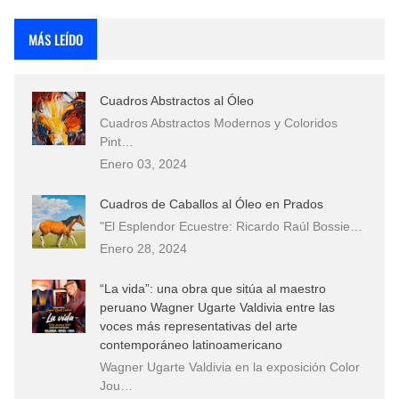
Rostros Bellos, La Perfección del Dibujo A Lápiz, Biryulina Vita
MÁS LEÍDO
Fotos Artísticas de las Actrices de Hollywood Más Bellas del Mundo
Cuadros Abstractos al Óleo
Que significan los cuadros de negras africanas?
Cuadros Abstractos Modernos y Coloridos
Pint…
El mundo del arte en pintura surrealista
Enero 03, 2024
Cuadros de Caballos al Óleo en Prados
"El Esplendor Ecuestre: Ricardo Raúl Bossie…
Enero 28, 2024
“La vida”: una obra que sitúa al maestro
peruano Wagner Ugarte Valdivia entre las
voces más representativas del arte
contemporáneo latinoamericano
Wagner Ugarte Valdivia en la exposición Color
Jou…