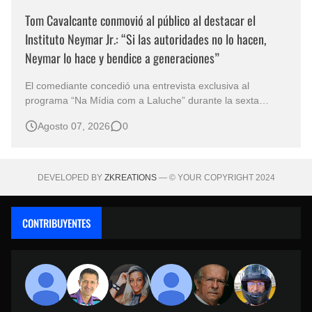
Tom Cavalcante conmovió al público al destacar el
Instituto Neymar Jr.: “Si las autoridades no lo hacen,
Neymar lo hace y bendice a generaciones”
El comediante concedió una entrevista exclusiva al
programa “Na Mídia com a Laluche” durante la sexta
edición de la Subasta del Instituto Neymar Jr., uno de los
Agosto 07, 2026
0
eventos benéficos más importantes de Brasil. En medio del
glamour de la sexta edición de la Subasta del Instituto
Neymar Jr., considerad…
DEVELOPED BY
ZKREATIONS
— © YOUR COPYRIGHT 2024
CONTRIBUYENTES