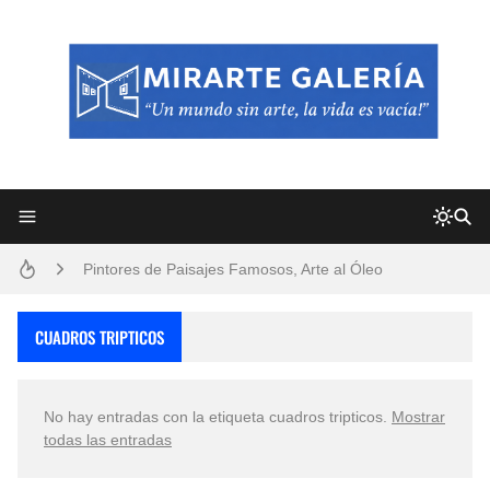
Frutas y Flores Para Colorear Imágenes
Pintores de Paisajes Famosos, Arte al Óleo
Dibujos para Colorear, una Actividad Divertida para Niños y Niñas
CUADROS TRIPTICOS
Dibujos Fáciles Para Pintar con Acrílico (Minimalismo Artístico)
No hay entradas con la etiqueta
cuadros tripticos
.
Mostrar
Convocatoria exposición itinerante "SEMILLAS DE ARMONÍA 2025"
todas las entradas
San Valentín Dibujos a Lápiz del 14 de Febrero