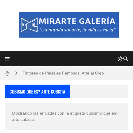
Frutas y Flores Para Colorear Imágenes
Pintores de Paisajes Famosos, Arte al Óleo
Dibujos para Colorear, una Actividad Divertida para Niños y Niñas
CUBISMO QUE ES? ARTE CUBISTA
Dibujos Fáciles Para Pintar con Acrílico (Minimalismo Artístico)
Mostrando las entradas con la etiqueta
cubismo que es?
Convocatoria exposición itinerante "SEMILLAS DE ARMONÍA 2025"
arte cubista
San Valentín Dibujos a Lápiz del 14 de Febrero