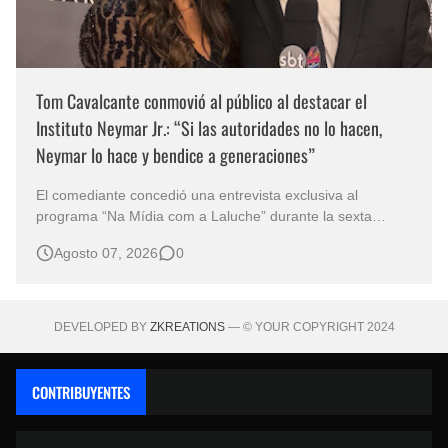
Tom Cavalcante conmovió al público al destacar el
Instituto Neymar Jr.: “Si las autoridades no lo hacen,
Neymar lo hace y bendice a generaciones”
El comediante concedió una entrevista exclusiva al
programa “Na Mídia com a Laluche” durante la sexta
edición de la Subasta del Instituto Neymar Jr., uno de los
Agosto 07, 2026
0
eventos benéficos más importantes de Brasil. En medio del
glamour de la sexta edición de la Subasta del Instituto
Neymar Jr., considerad…
DEVELOPED BY
ZKREATIONS
— © YOUR COPYRIGHT 2024
CONTRIBUYENTES