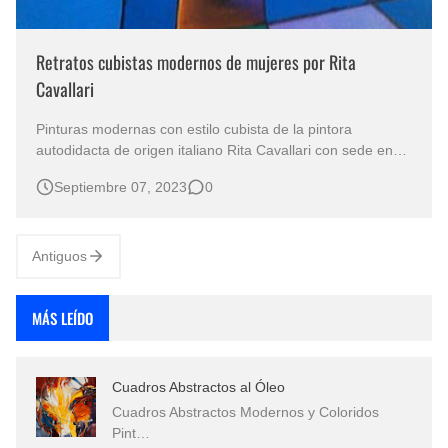
Retratos cubistas modernos de mujeres por Rita
Cavallari
Pinturas modernas con estilo cubista de la pintora
autodidacta de origen italiano Rita Cavallari con sede en
Brasil, atraen nuestra atención por presentar el retrato
Septiembre 07, 2023
0
femenino de manera fresca e innovadora. Mujer negra
con bodegon de frutas Pintura con influencia africana,
cubismo expresionista…
Antiguos
MÁS LEÍDO
Cuadros Abstractos al Óleo
Cuadros Abstractos Modernos y Coloridos
Pint…