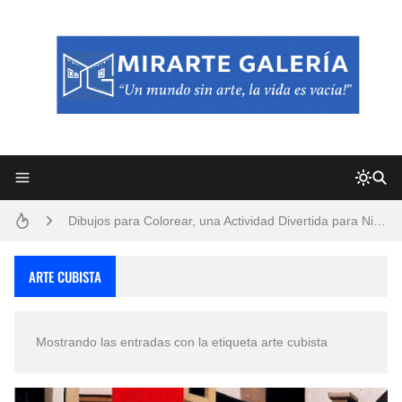
Frutas y Flores Para Colorear Imágenes
Pintores de Paisajes Famosos, Arte al Óleo
Dibujos para Colorear, una Actividad Divertida para Niños y Niñas
Dibujos Fáciles Para Pintar con Acrílico (Minimalismo Artístico)
ARTE CUBISTA
Convocatoria exposición itinerante "SEMILLAS DE ARMONÍA 2025"
Mostrando las entradas con la etiqueta
arte cubista
San Valentín Dibujos a Lápiz del 14 de Febrero
Rostros Bellos, La Perfección del Dibujo A Lápiz, Biryulina Vita