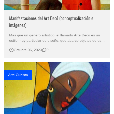
Manifestaciones del Art Decó (conceptualización e
imágenes)
Más que un género artístico, el llamado Arte Déco es un
estilo muy particular de diseño, que abarco objetos de uso
cotidiano, arquitectura, mobiliario, pintura, escultura,
Octubre 06, 2023
0
grabado, y se desarrolló en un período histórico conocido
como “de entre guerras”, que surge entre la finalización de
la prim…
Arte Cubista