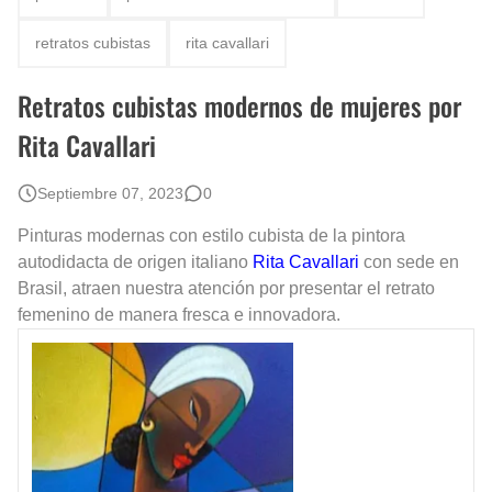
Fotos Artísticas de las Actrices de Hollywood Más Bellas del Mundo
retratos cubistas
rita cavallari
Que significan los cuadros de negras africanas?
Retratos cubistas modernos de mujeres por
El mundo del arte en pintura surrealista
Rita Cavallari
Septiembre 07, 2023
0
Pinturas modernas con estilo cubista de la pintora
autodidacta de origen italiano
Rita Cavallari
con sede en
Brasil, atraen nuestra atención por presentar el retrato
femenino de manera fresca e innovadora.