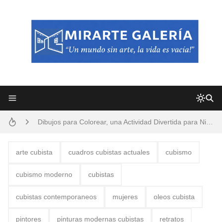
Frutas y Flores Para Colorear Imágenes
Pintores de Paisajes Famosos, Arte al Óleo
Dibujos para Colorear, una Actividad Divertida para Niños y Niñas
Dibujos Fáciles Para Pintar con Acrílico (Minimalismo Artístico)
arte cubista
cuadros cubistas actuales
cubismo
Convocatoria exposición itinerante "SEMILLAS DE ARMONÍA 2025"
cubismo moderno
cubistas
San Valentín Dibujos a Lápiz del 14 de Febrero
cubistas contemporaneos
mujeres
oleos cubista
Rostros Bellos, La Perfección del Dibujo A Lápiz, Biryulina Vita
pintores
pinturas modernas cubistas
retratos