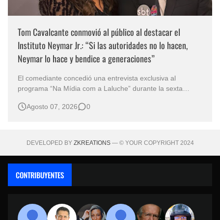
Tom Cavalcante conmovió al público al destacar el
Instituto Neymar Jr.: “Si las autoridades no lo hacen,
Neymar lo hace y bendice a generaciones”
El comediante concedió una entrevista exclusiva al
programa “Na Mídia com a Laluche” durante la sexta
edición de la Subasta del Instituto Neymar Jr., uno de los
Agosto 07, 2026
0
eventos benéficos más importantes de Brasil. En medio del
glamour de la sexta edición de la Subasta del Instituto
Neymar Jr., considerad…
DEVELOPED BY
ZKREATIONS
— © YOUR COPYRIGHT 2024
CONTRIBUYENTES