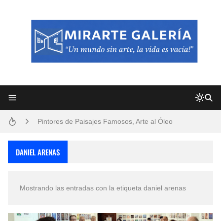
Frutas y Flores Para Colorear Imágenes
Pintores de Paisajes Famosos, Arte al Óleo
Dibujos para Colorear, una Actividad Divertida para Niños y Niñas
DANIEL ARENAS
Dibujos Fáciles Para Pintar con Acrílico (Minimalismo Artístico)
Mostrando las entradas con la etiqueta
daniel arenas
Convocatoria exposición itinerante "SEMILLAS DE ARMONÍA 2025"
San Valentín Dibujos a Lápiz del 14 de Febrero