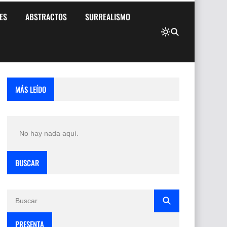
ES
ABSTRACTOS
SURREALISMO
MÁS LEÍDO
No hay nada aquí.
BUSCAR
PRESENTA