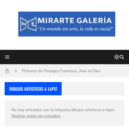
Frutas y Flores Para Colorear Imágenes
Pintores de Paisajes Famosos, Arte al Óleo
Dibujos para Colorear, una Actividad Divertida para Niños y Niñas
DIBUJOS ARTISTICOS A LAPIZ
Dibujos Fáciles Para Pintar con Acrílico (Minimalismo Artístico)
No hay entradas con la etiqueta
dibujos artisticos a lapiz
.
Convocatoria exposición itinerante "SEMILLAS DE ARMONÍA 2025"
Mostrar todas las entradas
San Valentín Dibujos a Lápiz del 14 de Febrero