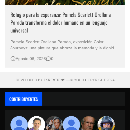
Refugio para la esperanza: Pamela Scarlett Orellana
Parada transforma el dolor humano en un lenguaje
universal
Pamela Scarlett Orellana Parada, exposición Color
Journeys: una pintura que abraza la memoria y la dignidad
La primera mirada basta para comprender que algunas
Agosto 06, 2026
0
obras no necesitan levantar la voz para permanecer en la
memoria. "Refuge in Your Mantle", de la artista Pamela
Scarlett Orella…
DEVELOPED BY
ZKREATIONS
— © YOUR COPYRIGHT 2024
CONTRIBUYENTES