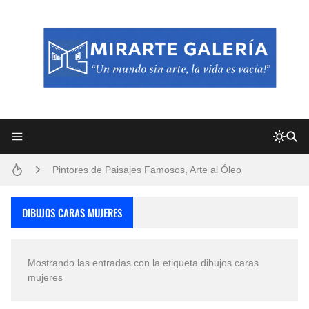
Frutas y Flores Para Colorear Imágenes
Pintores de Paisajes Famosos, Arte al Óleo
Dibujos para Colorear, una Actividad Divertida para Niños y Niñas
DIBUJOS CARAS MUJERES
Dibujos Fáciles Para Pintar con Acrílico (Minimalismo Artístico)
Mostrando las entradas con la etiqueta
dibujos caras
Convocatoria exposición itinerante "SEMILLAS DE ARMONÍA 2025"
mujeres
San Valentín Dibujos a Lápiz del 14 de Febrero