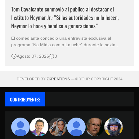
Tom Cavalcante conmovió al público al destacar el
Instituto Neymar Jr.: “Si las autoridades no lo hacen,
Neymar lo hace y bendice a generaciones”
El comediante concedió una entrevista exclusiva al
programa “Na Mídia com a Laluche” durante la sexta
edición de la Subasta del Instituto Neymar Jr., uno de los
Agosto 07, 2026
0
eventos benéficos más importantes de Brasil. En medio del
glamour de la sexta edición de la Subasta del Instituto
Neymar Jr., considerad…
DEVELOPED BY
ZKREATIONS
— © YOUR COPYRIGHT 2024
CONTRIBUYENTES