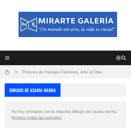
Frutas y Flores Para Colorear Imágenes
Pintores de Paisajes Famosos, Arte al Óleo
Dibujos para Colorear, una Actividad Divertida para Niños y Niñas
DIBUJOS DE ASARIA MARKA
Dibujos Fáciles Para Pintar con Acrílico (Minimalismo Artístico)
No hay entradas con la etiqueta
dibujos de asaria marka
.
Convocatoria exposición itinerante "SEMILLAS DE ARMONÍA 2025"
Mostrar todas las entradas
San Valentín Dibujos a Lápiz del 14 de Febrero