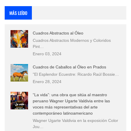
Rostros Bellos, La Perfección del Dibujo A Lápiz, Biryulina Vita
MÁS LEÍDO
Fotos Artísticas de las Actrices de Hollywood Más Bellas del Mundo
Cuadros Abstractos al Óleo
Que significan los cuadros de negras africanas?
Cuadros Abstractos Modernos y Coloridos
Pint…
El mundo del arte en pintura surrealista
Enero 03, 2024
Cuadros de Caballos al Óleo en Prados
"El Esplendor Ecuestre: Ricardo Raúl Bossie…
Enero 28, 2024
“La vida”: una obra que sitúa al maestro
peruano Wagner Ugarte Valdivia entre las
voces más representativas del arte
contemporáneo latinoamericano
Wagner Ugarte Valdivia en la exposición Color
Jou…