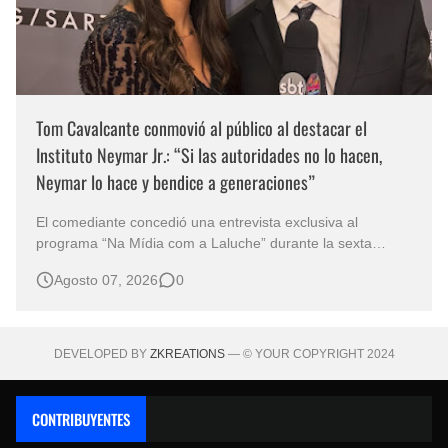
Tom Cavalcante conmovió al público al destacar el
Instituto Neymar Jr.: “Si las autoridades no lo hacen,
Neymar lo hace y bendice a generaciones”
El comediante concedió una entrevista exclusiva al
programa “Na Mídia com a Laluche” durante la sexta
edición de la Subasta del Instituto Neymar Jr., uno de los
Agosto 07, 2026
0
eventos benéficos más importantes de Brasil. En medio del
glamour de la sexta edición de la Subasta del Instituto
Neymar Jr., considerad…
DEVELOPED BY
ZKREATIONS
— © YOUR COPYRIGHT 2024
CONTRIBUYENTES