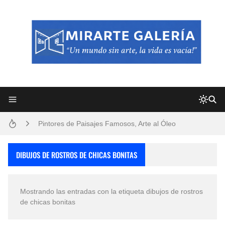
Frutas y Flores Para Colorear Imágenes
Pintores de Paisajes Famosos, Arte al Óleo
Dibujos para Colorear, una Actividad Divertida para Niños y Niñas
DIBUJOS DE ROSTROS DE CHICAS BONITAS
Dibujos Fáciles Para Pintar con Acrílico (Minimalismo Artístico)
Mostrando las entradas con la etiqueta
dibujos de rostros
Convocatoria exposición itinerante "SEMILLAS DE ARMONÍA 2025"
de chicas bonitas
San Valentín Dibujos a Lápiz del 14 de Febrero