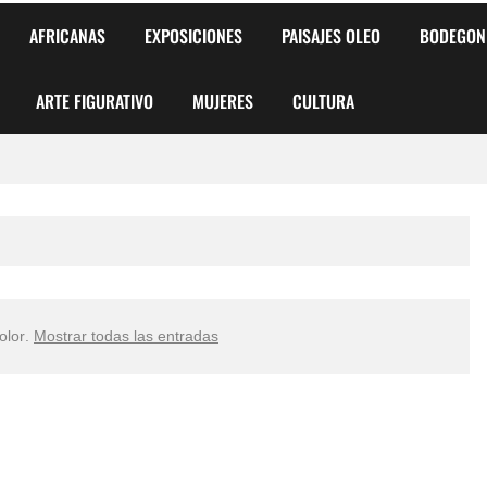
AFRICANAS
EXPOSICIONES
PAISAJES OLEO
BODEGON
ARTE FIGURATIVO
MUJERES
CULTURA
 para Niños y Niñas
alismo Artístico)
AS DE ARMONÍA 2025"
olor
.
Mostrar todas las entradas
o
, Biryulina Vita
 Más Bellas del Mundo