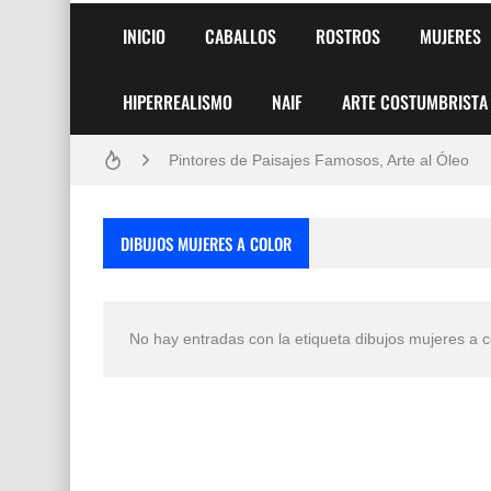
INICIO
CABALLOS
ROSTROS
MUJERES
HIPERREALISMO
NAIF
ARTE COSTUMBRISTA
Frutas y Flores Para Colorear Imágenes
Pintores de Paisajes Famosos, Arte al Óleo
Dibujos para Colorear, una Actividad Divertida
DIBUJOS MUJERES A COLOR
Dibujos Fáciles Para Pintar con Acrílico (Minim
Convocatoria exposición itinerante "SEMILL
No hay entradas con la etiqueta
dibujos mujeres a c
San Valentín Dibujos a Lápiz del 14 de Febrer
Rostros Bellos, La Perfección del Dibujo A Lápiz
Fotos Artísticas de las Actrices de Hollywood