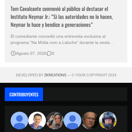
Tom Cavalcante conmovió al público al destacar el
Instituto Neymar Jr.: “Si las autoridades no lo hacen,
Neymar lo hace y bendice a generaciones”
El comediante concedió una entrevista exclusiva al
programa “Na Mídia com a Laluche” durante la sexta
edición de la Subasta del Instituto Neymar Jr., uno de los
Agosto 07, 2026
0
eventos benéficos más importantes de Brasil. En medio del
glamour de la sexta edición de la Subasta del Instituto
Neymar Jr., considerad…
DEVELOPED BY
ZKREATIONS
— © YOUR COPYRIGHT 2024
CONTRIBUYENTES