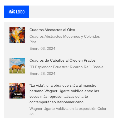
Rostros Bellos, La Perfección del Dibujo A Lápiz, Biryulina Vita
MÁS LEÍDO
Fotos Artísticas de las Actrices de Hollywood Más Bellas del Mundo
Cuadros Abstractos al Óleo
Que significan los cuadros de negras africanas?
Cuadros Abstractos Modernos y Coloridos
Pint…
El mundo del arte en pintura surrealista
Enero 03, 2024
Cuadros de Caballos al Óleo en Prados
"El Esplendor Ecuestre: Ricardo Raúl Bossie…
Enero 28, 2024
“La vida”: una obra que sitúa al maestro
peruano Wagner Ugarte Valdivia entre las
voces más representativas del arte
contemporáneo latinoamericano
Wagner Ugarte Valdivia en la exposición Color
Jou…