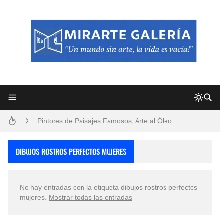
Frutas y Flores Para Colorear Imágenes
Pintores de Paisajes Famosos, Arte al Óleo
Dibujos para Colorear, una Actividad Divertida para Niños y Niñas
DIBUJOS ROSTROS PERFECTOS MUJERES
Dibujos Fáciles Para Pintar con Acrílico (Minimalismo Artístico)
No hay entradas con la etiqueta
dibujos rostros perfectos
Convocatoria exposición itinerante "SEMILLAS DE ARMONÍA 2025"
mujeres
.
Mostrar todas las entradas
San Valentín Dibujos a Lápiz del 14 de Febrero